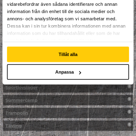
vidarebefordrar även sådana identifierare och annan
NPF-Träning
0
information från din enhet till de sociala medier och
annons- och analysföretag som vi samarbetar med.
Parkour
0
Dessa kan i sin tur kombinera informationen med annan
information som du har tillhandahållit eller som de har
Påsk på Dome
0
samlat in när du har använt deras tjänster.
Påsklovsläger
0
Tillåt alla
Skateboard
0
Anpassa
Skidor/Snowboard
0
Sportlovsläger
0
Summercamp
0
Trampolin
0
Tävling
0