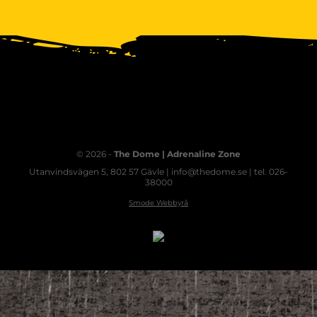
© 2026 -
The Dome | Adrenaline Zone
Utanvindsvägen 5, 802 57 Gävle | info@thedome.se | tel. 026-
38000
Smode Webbyrå