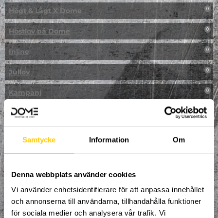
Högt & Lågt X Dome
0
Höstlov på Dome
0
Inline
0
Jullov
0
Kampanj
0
Kickbike
0
Klassresa till Dome
0
Samtycke
Information
Om
Klättring
0
LAN
Denna webbplats använder cookies
0
Vi använder enhetsidentifierare för att anpassa innehållet
Multisport
1
och annonserna till användarna, tillhandahålla funktioner
för sociala medier och analysera vår trafik. Vi
Mässa
0