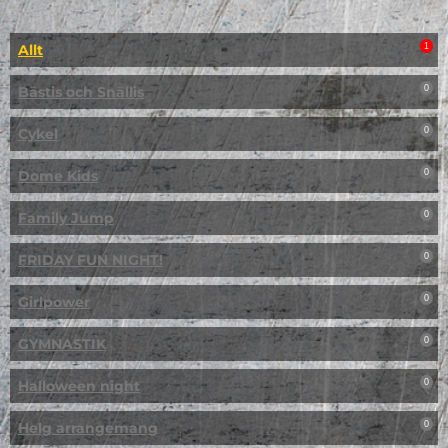
Allt
1
Bästis och Snällis
0
Cykel
0
Dome Kids
0
Family Jump
0
FRIDAY FUN NIGHT!
0
Girlpower
0
GYMNASTIK
0
Halloween night
0
Helg arrangemang
0