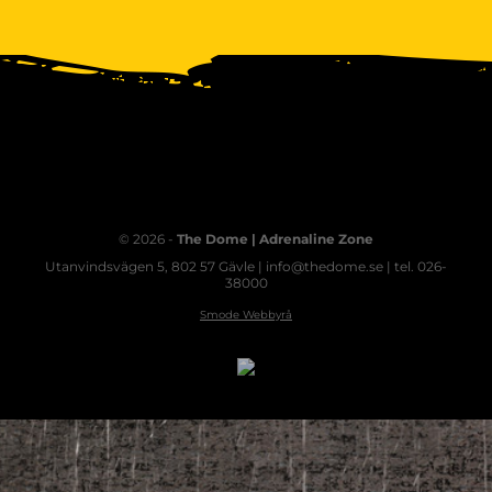
© 2026 -
The Dome | Adrenaline Zone
Utanvindsvägen 5, 802 57 Gävle | info@thedome.se | tel. 026-
38000
Smode Webbyrå