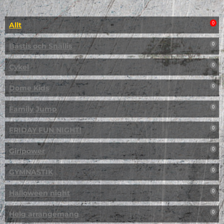
Allt
0
Bästis och Snällis
0
Cykel
0
Dome Kids
0
Family Jump
0
FRIDAY FUN NIGHT!
0
Girlpower
0
GYMNASTIK
0
Halloween night
0
Helg arrangemang
0