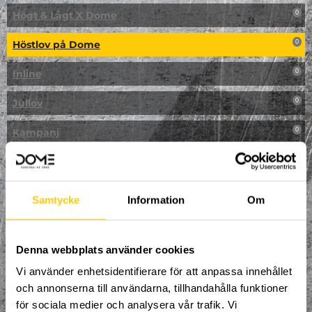
Högt & Lågt X Dome
0
Höstlov på Dome
0
Inline
0
Jullov
0
Kampanj
0
Kickbike
0
Klassresa till Dome
0
Samtycke
Information
Om
Klättring
0
LAN
Denna webbplats använder cookies
0
Vi använder enhetsidentifierare för att anpassa innehållet
Multisport
0
och annonserna till användarna, tillhandahålla funktioner
för sociala medier och analysera vår trafik. Vi
Mässa
0