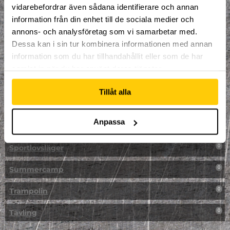
vidarebefordrar även sådana identifierare och annan
NPF-Träning
0
information från din enhet till de sociala medier och
annons- och analysföretag som vi samarbetar med.
Parkour
0
Dessa kan i sin tur kombinera informationen med annan
information som du har tillhandahållit eller som de har
Påsk på Dome
0
samlat in när du har använt deras tjänster.
Påsklovsläger
0
Tillåt alla
Skateboard
0
Anpassa
Skidor/Snowboard
0
Sportlovsläger
0
Summercamp
0
Trampolin
0
Tävling
0