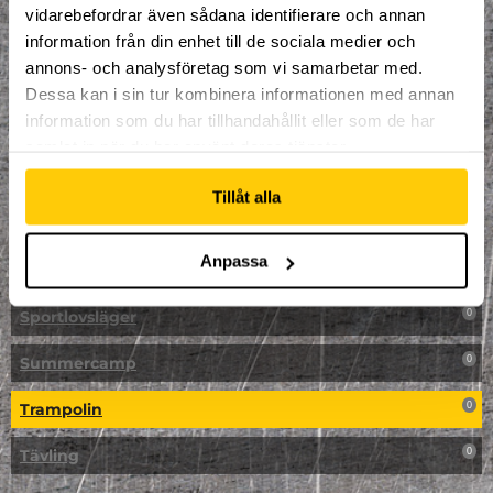
vidarebefordrar även sådana identifierare och annan
NPF-Träning
0
information från din enhet till de sociala medier och
annons- och analysföretag som vi samarbetar med.
Parkour
0
Dessa kan i sin tur kombinera informationen med annan
information som du har tillhandahållit eller som de har
Påsk på Dome
0
samlat in när du har använt deras tjänster.
Påsklovsläger
0
Tillåt alla
Skateboard
0
Anpassa
Skidor/Snowboard
0
Sportlovsläger
0
Summercamp
0
Trampolin
0
Tävling
0