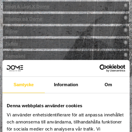
Högt & Lågt X Dome
0
Höstlov på Dome
0
Inline
0
Jullov
0
Kampanj
0
Kickbike
0
Klassresa till Dome
0
Samtycke
Information
Om
Klättring
0
LAN
Denna webbplats använder cookies
0
Vi använder enhetsidentifierare för att anpassa innehållet
Multisport
0
och annonserna till användarna, tillhandahålla funktioner
för sociala medier och analysera vår trafik. Vi
Mässa
0