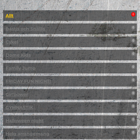
Allt
0
Bästis och Snällis
0
Cykel
0
Dome Kids
0
Family Jump
0
FRIDAY FUN NIGHT!
0
Girlpower
0
GYMNASTIK
0
Halloween night
0
Helg arrangemang
0