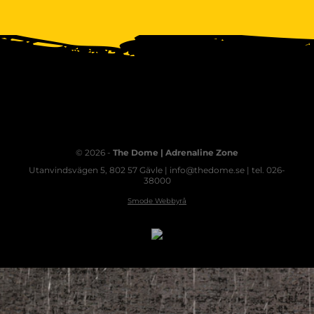
© 2026 -
The Dome | Adrenaline Zone
Utanvindsvägen 5, 802 57 Gävle | info@thedome.se | tel. 026-
38000
Smode Webbyrå