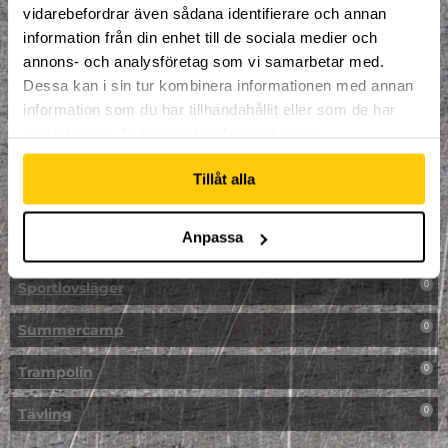
vidarebefordrar även sådana identifierare och annan
NPF-Träning
0
information från din enhet till de sociala medier och
annons- och analysföretag som vi samarbetar med.
Parkour
0
Dessa kan i sin tur kombinera informationen med annan
information som du har tillhandahållit eller som de har
Påsk på Dome
0
samlat in när du har använt deras tjänster.
Påsklovsläger
0
Tillåt alla
Skateboard
0
Anpassa
Skidor/Snowboard
0
Sportlovsläger
0
Summercamp
0
Trampolin
0
Tävling
0