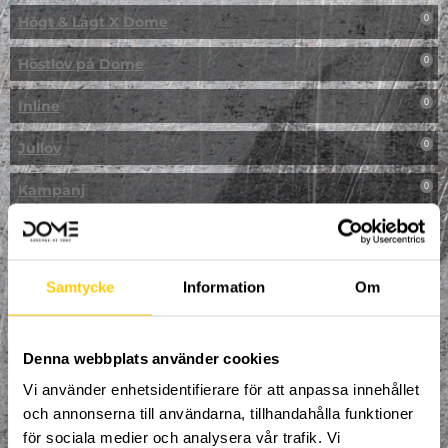
Högt & Lågt X Dome
0
Höstlov på Dome
0
Inline
0
Jullov
0
Kampanj
0
Kickbike
0
Klassresa till Dome
0
Samtycke
Information
Om
Klättring
0
LAN
Denna webbplats använder cookies
0
Vi använder enhetsidentifierare för att anpassa innehållet
Multisport
0
och annonserna till användarna, tillhandahålla funktioner
för sociala medier och analysera vår trafik. Vi
Mässa
0