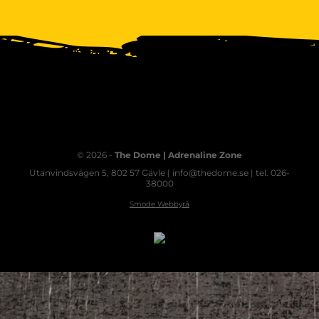
© 2026 -
The Dome | Adrenaline Zone
Utanvindsvägen 5, 802 57 Gävle | info@thedome.se | tel. 026-
38000
Smode Webbyrå