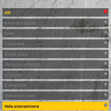
Allt
0
Bästis och Snällis
0
Cykel
0
Dome Kids
0
Family Jump
0
FRIDAY FUN NIGHT!
0
Girlpower
0
GYMNASTIK
0
Halloween night
0
Helg arrangemang
0