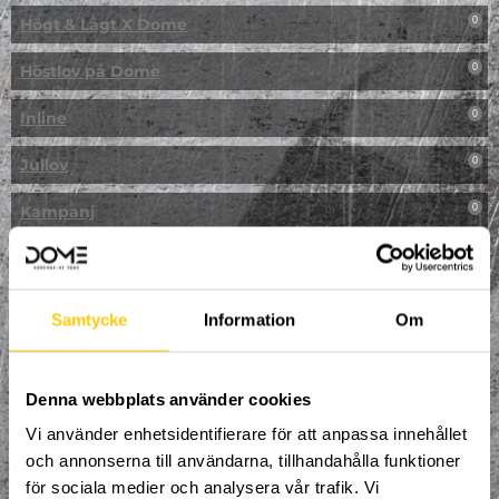
Högt & Lågt X Dome
0
Höstlov på Dome
0
Inline
0
Jullov
0
Kampanj
0
Kickbike
0
Klassresa till Dome
0
Samtycke
Information
Om
Klättring
0
LAN
Denna webbplats använder cookies
0
Vi använder enhetsidentifierare för att anpassa innehållet
Multisport
1
och annonserna till användarna, tillhandahålla funktioner
för sociala medier och analysera vår trafik. Vi
Mässa
0