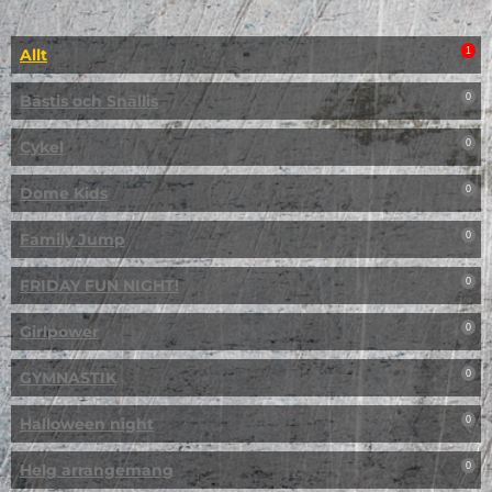
Allt
1
Bästis och Snällis
0
Cykel
0
Dome Kids
0
Family Jump
0
FRIDAY FUN NIGHT!
0
Girlpower
0
GYMNASTIK
0
Halloween night
0
Helg arrangemang
0