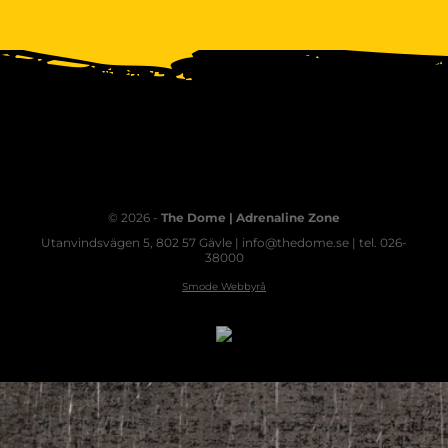
© 2026 -
The Dome | Adrenaline Zone
Utanvindsvägen 5, 802 57 Gävle | info@thedome.se | tel. 026-
38000
Smode Webbyrå