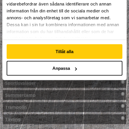
vidarebefordrar även sådana identifierare och annan
NPF-Träning
0
information från din enhet till de sociala medier och
annons- och analysföretag som vi samarbetar med.
Parkour
0
Dessa kan i sin tur kombinera informationen med annan
information som du har tillhandahållit eller som de har
Påsk på Dome
0
samlat in när du har använt deras tjänster.
Påsklovsläger
0
Tillåt alla
Skateboard
0
Anpassa
Skidor/Snowboard
0
Sportlovsläger
0
Summercamp
0
Trampolin
0
Tävling
0