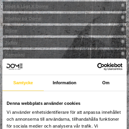
Högt & Lågt X Dome
0
Höstlov på Dome
0
Inline
0
Jullov
0
Kampanj
0
Kickbike
0
Klassresa till Dome
0
Samtycke
Information
Om
Klättring
0
LAN
Denna webbplats använder cookies
0
Vi använder enhetsidentifierare för att anpassa innehållet
Multisport
1
och annonserna till användarna, tillhandahålla funktioner
för sociala medier och analysera vår trafik. Vi
Mässa
0