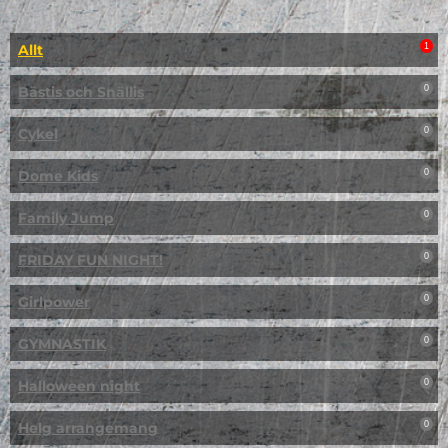
Allt
1
Bästis och Snällis
0
Cykel
0
Dome Kids
0
Family Jump
0
FRIDAY FUN NIGHT!
0
Girlpower
0
GYMNASTIK
0
Halloween night
0
Helg arrangemang
0