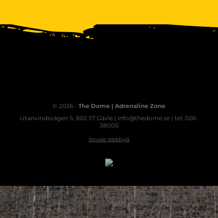
© 2026 -
The Dome | Adrenaline Zone
Utanvindsvägen 5, 802 57 Gävle | info@thedome.se | tel. 026-
38000
Smode Webbyrå