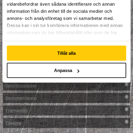
vidarebefordrar även sådana identifierare och annan
NPF-Träning
0
information från din enhet till de sociala medier och
annons- och analysföretag som vi samarbetar med.
Parkour
0
Dessa kan i sin tur kombinera informationen med annan
information som du har tillhandahållit eller som de har
Påsk på Dome
0
samlat in när du har använt deras tjänster.
Påsklovsläger
0
Tillåt alla
Skateboard
0
Anpassa
Skidor/Snowboard
0
Sportlovsläger
0
Summercamp
0
Trampolin
0
Tävling
0