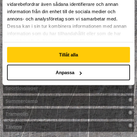
vidarebefordrar även sådana identifierare och annan
NPF-Träning
0
information från din enhet till de sociala medier och
annons- och analysföretag som vi samarbetar med.
Parkour
0
Dessa kan i sin tur kombinera informationen med annan
information som du har tillhandahållit eller som de har
Påsk på Dome
0
samlat in när du har använt deras tjänster.
Påsklovsläger
0
Tillåt alla
Skateboard
0
Anpassa
Skidor/Snowboard
0
Sportlovsläger
0
Summercamp
0
Trampolin
0
Tävling
0