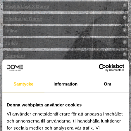
Högt & Lågt X Dome
0
Höstlov på Dome
0
Inline
0
Jullov
0
Kampanj
0
Kickbike
0
Klassresa till Dome
0
Samtycke
Information
Om
Klättring
0
LAN
Denna webbplats använder cookies
0
Vi använder enhetsidentifierare för att anpassa innehållet
Multisport
1
och annonserna till användarna, tillhandahålla funktioner
för sociala medier och analysera vår trafik. Vi
Mässa
0