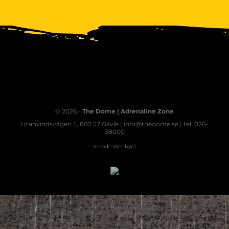
© 2026 -
The Dome | Adrenaline Zone
Utanvindsvägen 5, 802 57 Gävle | info@thedome.se | tel. 026-
38000
Smode Webbyrå