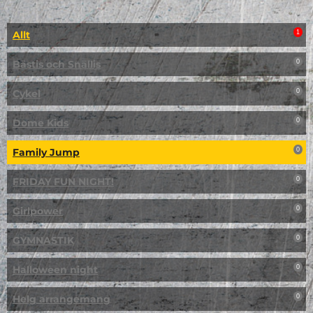
Allt
1
Bästis och Snällis
0
Cykel
0
Dome Kids
0
Family Jump
0
FRIDAY FUN NIGHT!
0
Girlpower
0
GYMNASTIK
0
Halloween night
0
Helg arrangemang
0