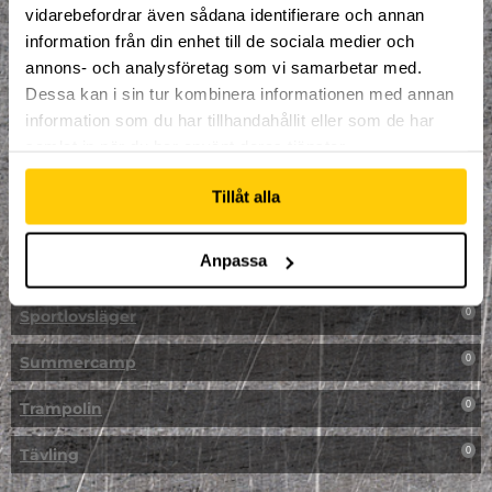
vidarebefordrar även sådana identifierare och annan
NPF-Träning
0
information från din enhet till de sociala medier och
annons- och analysföretag som vi samarbetar med.
Parkour
0
Dessa kan i sin tur kombinera informationen med annan
information som du har tillhandahållit eller som de har
Påsk på Dome
0
samlat in när du har använt deras tjänster.
Påsklovsläger
0
Tillåt alla
Skateboard
0
Anpassa
Skidor/Snowboard
0
Sportlovsläger
0
Summercamp
0
Trampolin
0
Tävling
0