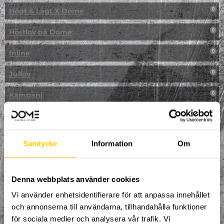
Högt & Lågt X Dome
0
Höstlov på Dome
0
Inline
0
Jullov
0
Kampanj
0
Kickbike
0
Klassresa till Dome
0
Samtycke
Information
Om
Klättring
0
LAN
Denna webbplats använder cookies
0
Vi använder enhetsidentifierare för att anpassa innehållet
Multisport
0
och annonserna till användarna, tillhandahålla funktioner
för sociala medier och analysera vår trafik. Vi
Mässa
0