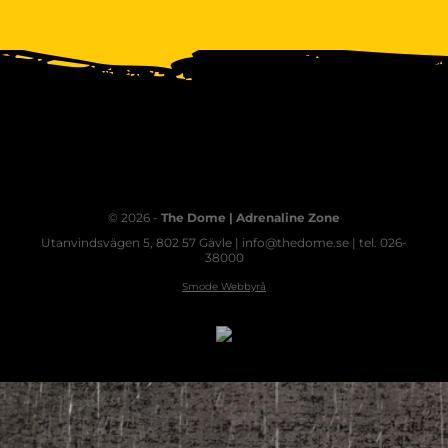
© 2026 -
The Dome | Adrenaline Zone
Utanvindsvägen 5, 802 57 Gävle | info@thedome.se | tel. 026-
38000
Smode Webbyrå