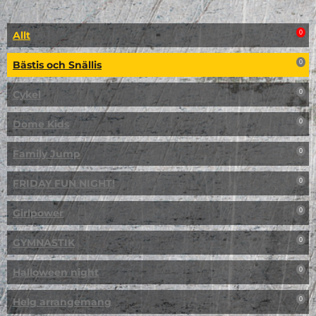
Allt
0
Bästis och Snällis
0
Cykel
0
Dome Kids
0
Family Jump
0
FRIDAY FUN NIGHT!
0
Girlpower
0
GYMNASTIK
0
Halloween night
0
Helg arrangemang
0