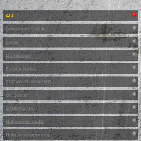
Allt
0
Bästis och Snällis
0
Cykel
0
Dome Kids
0
Family Jump
0
FRIDAY FUN NIGHT!
0
Girlpower
0
GYMNASTIK
0
Halloween night
0
Helg arrangemang
0