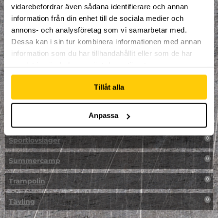
vidarebefordrar även sådana identifierare och annan
NPF-Träning
0
information från din enhet till de sociala medier och
annons- och analysföretag som vi samarbetar med.
Parkour
0
Dessa kan i sin tur kombinera informationen med annan
information som du har tillhandahållit eller som de har
Påsk på Dome
0
samlat in när du har använt deras tjänster.
Påsklovsläger
0
Tillåt alla
Skateboard
0
Anpassa
Skidor/Snowboard
0
Sportlovsläger
0
Summercamp
0
Trampolin
0
Tävling
0