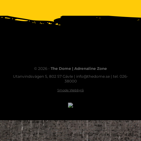
© 2026 -
The Dome | Adrenaline Zone
Utanvindsvägen 5, 802 57 Gävle | info@thedome.se | tel. 026-
38000
Smode Webbyrå