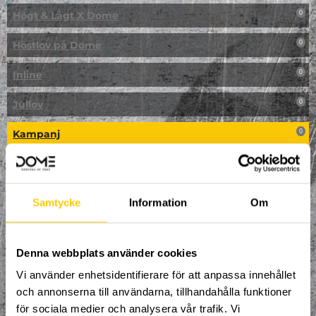
Högt & Lågt X Dome
0
Höstlov på Dome
0
Inline
0
Jullov
0
Kampanj
0
Kickbike
0
Klassresa till Dome
0
Samtycke
Information
Om
Klättring
0
LAN
Denna webbplats använder cookies
0
Vi använder enhetsidentifierare för att anpassa innehållet
Multisport
0
och annonserna till användarna, tillhandahålla funktioner
för sociala medier och analysera vår trafik. Vi
Mässa
0