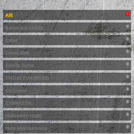
Allt
0
Bästis och Snällis
0
Cykel
0
Dome Kids
0
Family Jump
0
FRIDAY FUN NIGHT!
0
Girlpower
0
GYMNASTIK
0
Halloween night
0
Helg arrangemang
0