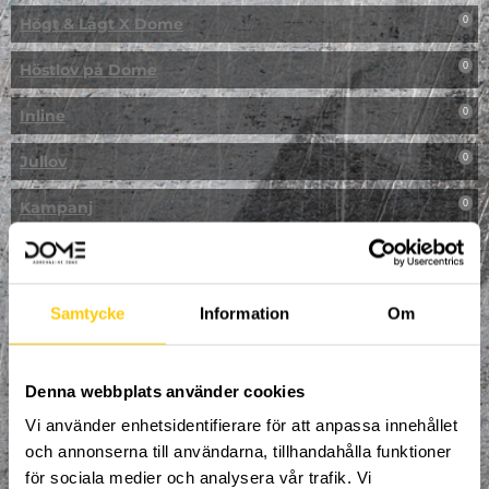
Högt & Lågt X Dome
0
Höstlov på Dome
0
Inline
0
Jullov
0
Kampanj
0
Kickbike
0
Klassresa till Dome
0
Samtycke
Information
Om
Klättring
0
LAN
Denna webbplats använder cookies
0
Vi använder enhetsidentifierare för att anpassa innehållet
Multisport
0
och annonserna till användarna, tillhandahålla funktioner
för sociala medier och analysera vår trafik. Vi
Mässa
0