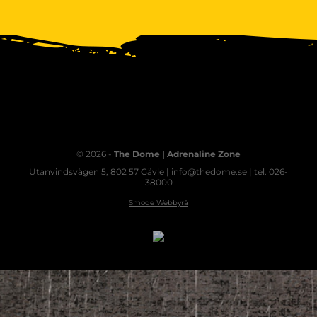
© 2026 -
The Dome | Adrenaline Zone
Utanvindsvägen 5, 802 57 Gävle | info@thedome.se | tel. 026-
38000
Smode Webbyrå