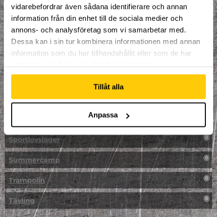
vidarebefordrar även sådana identifierare och annan
NPF-Träning
0
information från din enhet till de sociala medier och
annons- och analysföretag som vi samarbetar med.
Parkour
0
Dessa kan i sin tur kombinera informationen med annan
information som du har tillhandahållit eller som de har
Påsk på Dome
0
samlat in när du har använt deras tjänster.
Påsklovsläger
0
Tillåt alla
Skateboard
0
Anpassa
Skidor/Snowboard
0
Sportlovsläger
0
Summercamp
0
Trampolin
0
Tävling
0