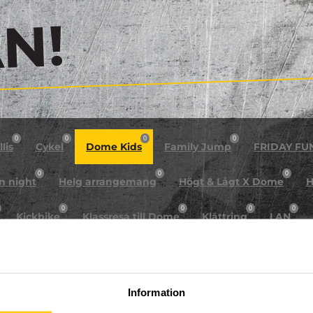
!
0
0
0
0
lis
Cykel
Dome Kids
Family Jump
FRIDAY FU
0
0
0
n night
Helg arrangemang
Högt & Lågt X Dome
H
0
0
0
0
Kickbike
Klassresa till Dome
Klättring
LAN
0
0
0
0
rkour
Påsk på Dome
Påsklovsläger
Skateboard
0
0
0
Sportlovsläger
Summercamp
Trampolin
Tävling
Information