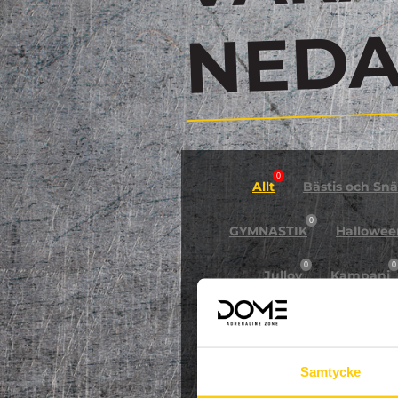
N
0
Allt
Bästis och Snäl
0
GYMNASTIK
Hallowee
0
0
Jullov
Kampanj
0
NPF-Träning
Pa
Samtycke