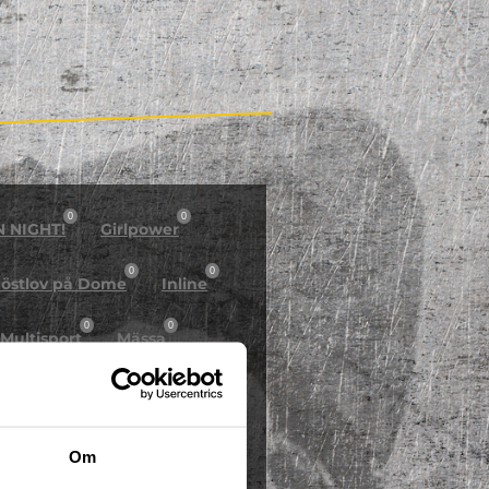
0
0
N NIGHT!
Girlpower
0
0
östlov på Dome
Inline
0
0
Multisport
Mässa
0
Skidor/Snowboard
0
Om