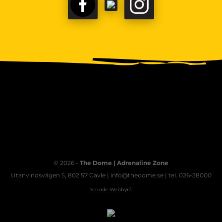
FACEBOOK
TIKTOK
INSTAGRAM
© 2026 -
The Dome | Adrenaline Zone
Utanvindsvägen 5, 802 57 Gävle | info@thedome.se | tel. 026-38000
Smode Webbyrå