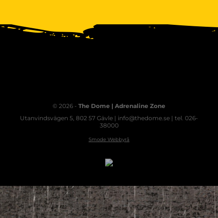
© 2026 -
The Dome | Adrenaline Zone
Utanvindsvägen 5, 802 57 Gävle | info@thedome.se | tel. 026-
38000
Smode Webbyrå