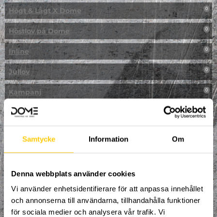
Högt & Lågt X Dome
0
Höstlov på Dome
0
Inline
0
Jullov
0
Kampanj
0
Kickbike
0
Klassresa till Dome
0
Samtycke
Information
Om
Klättring
0
LAN
Denna webbplats använder cookies
0
Vi använder enhetsidentifierare för att anpassa innehållet
Multisport
0
och annonserna till användarna, tillhandahålla funktioner
för sociala medier och analysera vår trafik. Vi
Mässa
0