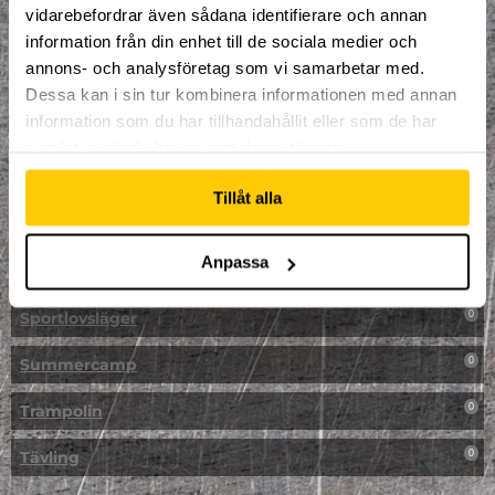
vidarebefordrar även sådana identifierare och annan
NPF-Träning
0
information från din enhet till de sociala medier och
annons- och analysföretag som vi samarbetar med.
Parkour
0
Dessa kan i sin tur kombinera informationen med annan
information som du har tillhandahållit eller som de har
Påsk på Dome
0
samlat in när du har använt deras tjänster.
Påsklovsläger
0
Tillåt alla
Skateboard
0
Anpassa
Skidor/Snowboard
0
Sportlovsläger
0
Summercamp
0
Trampolin
0
Tävling
0