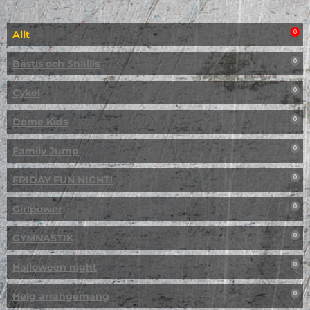
Allt
0
Bästis och Snällis
0
Cykel
0
Dome Kids
0
Family Jump
0
FRIDAY FUN NIGHT!
0
Girlpower
0
GYMNASTIK
0
Halloween night
0
Helg arrangemang
0