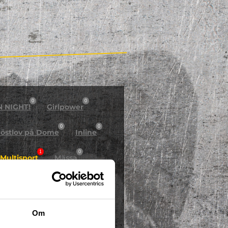
0
0
N NIGHT!
Girlpower
0
0
östlov på Dome
Inline
1
0
Multisport
Mässa
0
Skidor/Snowboard
0
Om