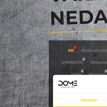
N
1
Allt
Bästis och Snäl
0
GYMNASTIK
Hallowee
0
0
Jullov
Kampanj
0
NPF-Träning
Pa
Samtycke