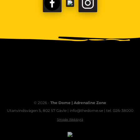
FACEBOOK
TIKTOK
INSTAGRAM
© 2026 -
The Dome | Adrenaline Zone
Utanvindsvägen 5, 802 57 Gävle | info@thedome.se | tel. 026-38000
Smode Webbyrå