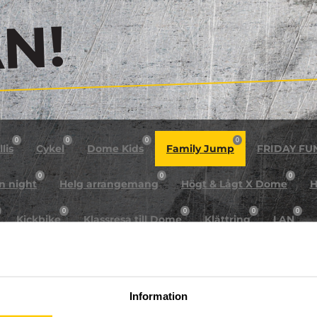
!
0
0
0
0
lis
Cykel
Dome Kids
Family Jump
FRIDAY FU
0
0
0
n night
Helg arrangemang
Högt & Lågt X Dome
H
0
0
0
0
Kickbike
Klassresa till Dome
Klättring
LAN
0
0
0
0
rkour
Påsk på Dome
Påsklovsläger
Skateboard
0
0
0
Sportlovsläger
Summercamp
Trampolin
Tävling
Information