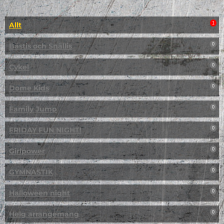
Allt
1
Bästis och Snällis
0
Cykel
0
Dome Kids
0
Family Jump
0
FRIDAY FUN NIGHT!
0
Girlpower
0
GYMNASTIK
0
Halloween night
0
Helg arrangemang
0