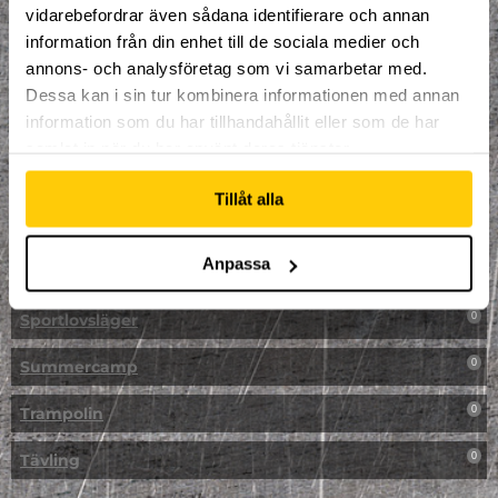
vidarebefordrar även sådana identifierare och annan
NPF-Träning
0
information från din enhet till de sociala medier och
annons- och analysföretag som vi samarbetar med.
Parkour
0
Dessa kan i sin tur kombinera informationen med annan
information som du har tillhandahållit eller som de har
Påsk på Dome
0
samlat in när du har använt deras tjänster.
Påsklovsläger
0
Tillåt alla
Skateboard
0
Anpassa
Skidor/Snowboard
0
Sportlovsläger
0
Summercamp
0
Trampolin
0
Tävling
0