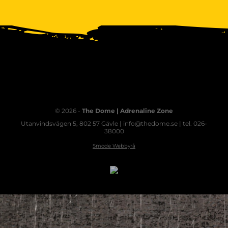
© 2026 -
The Dome | Adrenaline Zone
Utanvindsvägen 5, 802 57 Gävle | info@thedome.se | tel. 026-
38000
Smode Webbyrå