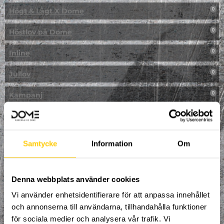
Högt & Lågt X Dome
0
Höstlov på Dome
0
Inline
0
Jullov
0
Kampanj
0
Kickbike
0
Klassresa till Dome
0
Samtycke
Information
Om
Klättring
0
LAN
Denna webbplats använder cookies
0
Vi använder enhetsidentifierare för att anpassa innehållet
Multisport
1
och annonserna till användarna, tillhandahålla funktioner
för sociala medier och analysera vår trafik. Vi
Mässa
0