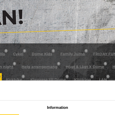
!
0
0
0
0
lis
Cykel
Dome Kids
Family Jump
FRIDAY FU
0
0
0
n night
Helg arrangemang
Högt & Lågt X Dome
H
0
0
0
0
Kickbike
Klassresa till Dome
Klättring
LAN
0
0
0
0
rkour
Påsk på Dome
Påsklovsläger
Skateboard
0
0
0
Sportlovsläger
Summercamp
Trampolin
Tävling
Information