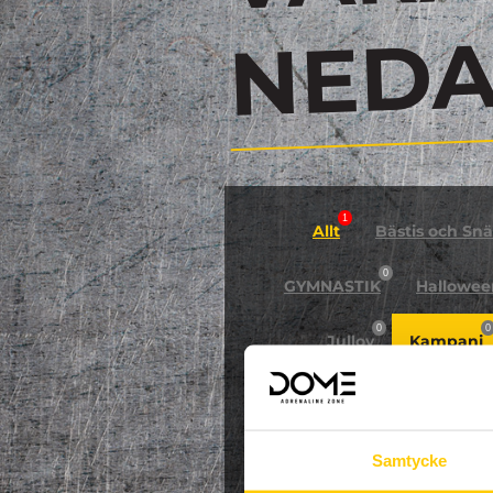
N
1
Allt
Bästis och Snäl
0
GYMNASTIK
Hallowee
0
0
Jullov
Kampanj
0
NPF-Träning
Pa
Samtycke