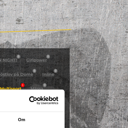
0
0
N NIGHT!
Girlpower
0
0
östlov på Dome
Inline
1
0
Multisport
Mässa
0
Skidor/Snowboard
0
Om