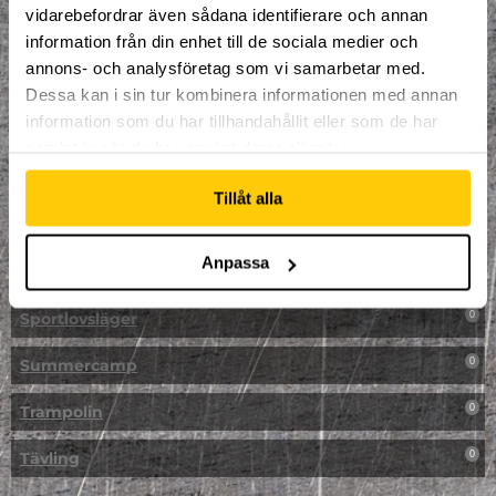
vidarebefordrar även sådana identifierare och annan
NPF-Träning
0
information från din enhet till de sociala medier och
annons- och analysföretag som vi samarbetar med.
Parkour
0
Dessa kan i sin tur kombinera informationen med annan
information som du har tillhandahållit eller som de har
Påsk på Dome
0
samlat in när du har använt deras tjänster.
Påsklovsläger
0
Tillåt alla
Skateboard
0
Anpassa
Skidor/Snowboard
0
Sportlovsläger
0
Summercamp
0
Trampolin
0
Tävling
0