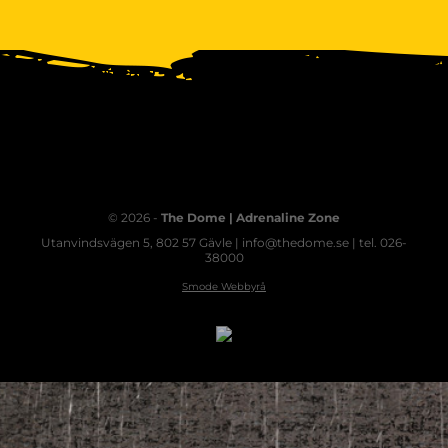
© 2026 -
The Dome | Adrenaline Zone
Utanvindsvägen 5, 802 57 Gävle | info@thedome.se | tel. 026-
38000
Smode Webbyrå