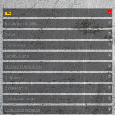
Allt
0
Bästis och Snällis
0
Cykel
0
Dome Kids
0
Family Jump
0
FRIDAY FUN NIGHT!
0
Girlpower
0
GYMNASTIK
0
Halloween night
0
Helg arrangemang
0