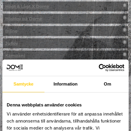
Högt & Lågt X Dome
0
Höstlov på Dome
0
Inline
0
Jullov
0
Kampanj
0
Kickbike
0
Klassresa till Dome
0
Samtycke
Information
Om
Klättring
0
LAN
Denna webbplats använder cookies
0
Vi använder enhetsidentifierare för att anpassa innehållet
Multisport
0
och annonserna till användarna, tillhandahålla funktioner
för sociala medier och analysera vår trafik. Vi
Mässa
0