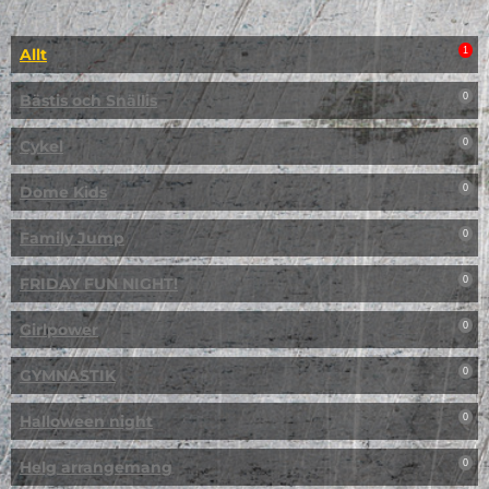
Allt
1
Bästis och Snällis
0
Cykel
0
Dome Kids
0
Family Jump
0
FRIDAY FUN NIGHT!
0
Girlpower
0
GYMNASTIK
0
Halloween night
0
Helg arrangemang
0