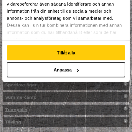
vidarebefordrar även sådana identifierare och annan
NPF-Träning
0
information från din enhet till de sociala medier och
annons- och analysföretag som vi samarbetar med.
Parkour
0
Dessa kan i sin tur kombinera informationen med annan
information som du har tillhandahållit eller som de har
Påsk på Dome
0
samlat in när du har använt deras tjänster.
Påsklovsläger
0
Tillåt alla
Skateboard
0
Anpassa
Skidor/Snowboard
0
Sportlovsläger
0
Summercamp
0
Trampolin
0
Tävling
0