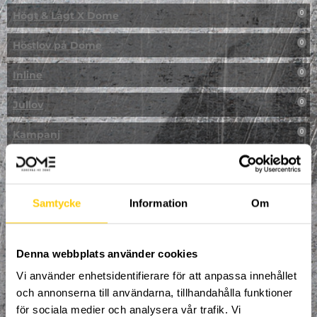
Högt & Lågt X Dome
0
Höstlov på Dome
0
Inline
0
Jullov
0
Kampanj
0
Kickbike
0
Klassresa till Dome
0
Samtycke
Information
Om
Klättring
0
LAN
Denna webbplats använder cookies
0
Vi använder enhetsidentifierare för att anpassa innehållet
Multisport
1
och annonserna till användarna, tillhandahålla funktioner
för sociala medier och analysera vår trafik. Vi
Mässa
0