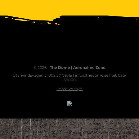
© 2026 -
The Dome | Adrenaline Zone
Utanvindsvägen 5, 802 57 Gävle | info@thedome.se | tel. 026-
38000
Smode Webbyrå