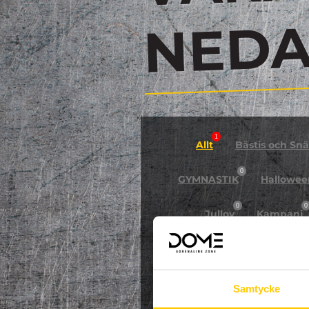
N
1
Allt
Bästis och Snäl
0
GYMNASTIK
Hallowee
0
0
Jullov
Kampanj
0
NPF-Träning
Pa
Samtycke