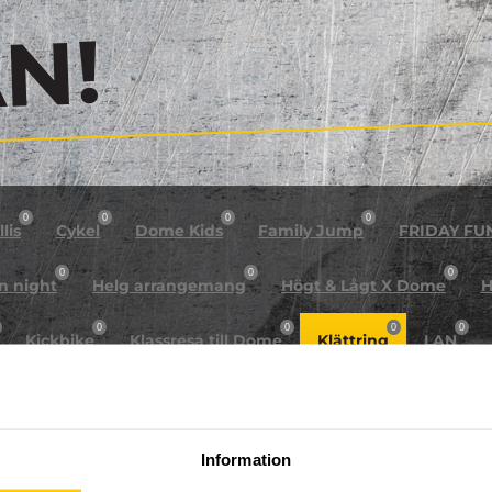
!
0
0
0
0
lis
Cykel
Dome Kids
Family Jump
FRIDAY FU
0
0
0
n night
Helg arrangemang
Högt & Lågt X Dome
H
0
0
0
0
Kickbike
Klassresa till Dome
Klättring
LAN
0
0
0
0
rkour
Påsk på Dome
Påsklovsläger
Skateboard
0
0
0
Sportlovsläger
Summercamp
Trampolin
Tävling
Information