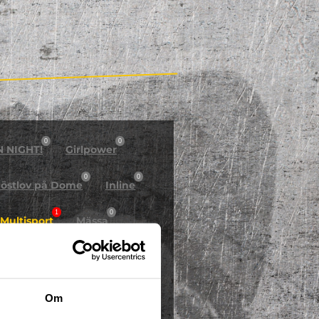
0
0
N NIGHT!
Girlpower
0
0
östlov på Dome
Inline
1
0
Multisport
Mässa
0
Skidor/Snowboard
0
Om