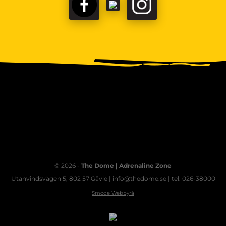
FACEBOOK
TIKTOK
INSTAGRAM
© 2026 -
The Dome | Adrenaline Zone
Utanvindsvägen 5, 802 57 Gävle | info@thedome.se | tel. 026-38000
Smode Webbyrå