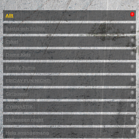
Allt
0
Bästis och Snällis
0
Cykel
0
Dome Kids
0
Family Jump
0
FRIDAY FUN NIGHT!
0
Girlpower
0
GYMNASTIK
0
Halloween night
0
Helg arrangemang
0