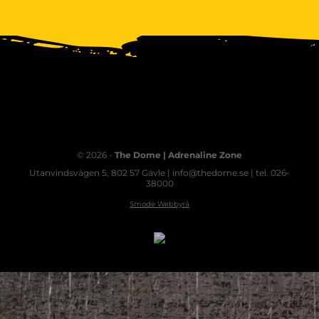
© 2026 -
The Dome | Adrenaline Zone
Utanvindsvägen 5, 802 57 Gävle | info@thedome.se | tel. 026-
38000
Smode Webbyrå