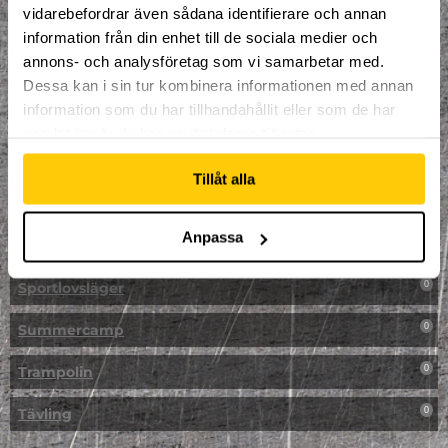
vidarebefordrar även sådana identifierare och annan
NPF-Träning
0
information från din enhet till de sociala medier och
annons- och analysföretag som vi samarbetar med.
Parkour
0
Dessa kan i sin tur kombinera informationen med annan
information som du har tillhandahållit eller som de har
Påsk på Dome
0
samlat in när du har använt deras tjänster.
Påsklovsläger
0
Tillåt alla
Skateboard
0
Anpassa
Skidor/Snowboard
0
Sportlovsläger
0
Summercamp
0
Trampolin
0
Tävling
0