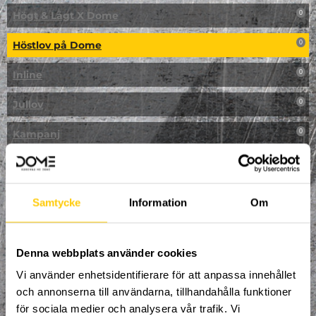
Högt & Lågt X Dome
0
Höstlov på Dome
0
Inline
0
Jullov
0
Kampanj
0
Kickbike
0
Klassresa till Dome
0
Samtycke
Information
Om
Klättring
0
LAN
Denna webbplats använder cookies
0
Vi använder enhetsidentifierare för att anpassa innehållet
Multisport
0
och annonserna till användarna, tillhandahålla funktioner
för sociala medier och analysera vår trafik. Vi
Mässa
0