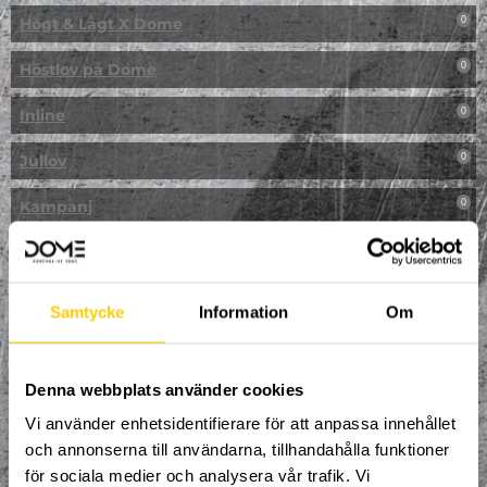
Högt & Lågt X Dome
0
Höstlov på Dome
0
Inline
0
Jullov
0
Kampanj
0
Kickbike
0
Klassresa till Dome
0
Samtycke
Information
Om
Klättring
0
LAN
Denna webbplats använder cookies
0
Vi använder enhetsidentifierare för att anpassa innehållet
Multisport
0
och annonserna till användarna, tillhandahålla funktioner
för sociala medier och analysera vår trafik. Vi
Mässa
0