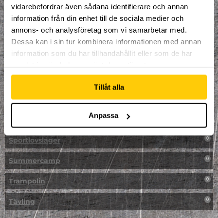
vidarebefordrar även sådana identifierare och annan
NPF-Träning
0
information från din enhet till de sociala medier och
annons- och analysföretag som vi samarbetar med.
Parkour
0
Dessa kan i sin tur kombinera informationen med annan
information som du har tillhandahållit eller som de har
Påsk på Dome
0
samlat in när du har använt deras tjänster.
Påsklovsläger
0
Tillåt alla
Skateboard
0
Anpassa
Skidor/Snowboard
0
Sportlovsläger
0
Summercamp
0
Trampolin
0
Tävling
0