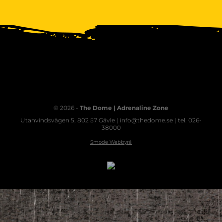
© 2026 -
The Dome | Adrenaline Zone
Utanvindsvägen 5, 802 57 Gävle | info@thedome.se | tel. 026-
38000
Smode Webbyrå