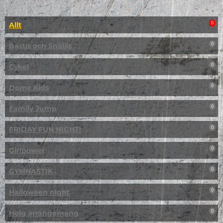
Allt
0
Bästis och Snällis
0
Cykel
0
Dome Kids
0
Family Jump
0
FRIDAY FUN NIGHT!
0
Girlpower
0
GYMNASTIK
0
Halloween night
0
Helg arrangemang
0