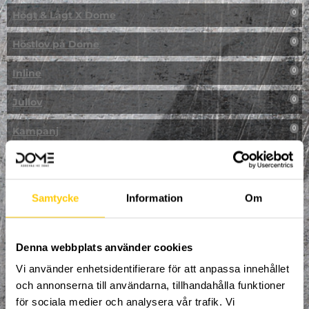
Högt & Lågt X Dome
0
Höstlov på Dome
0
Inline
0
Jullov
0
Kampanj
0
Kickbike
0
Klassresa till Dome
0
Samtycke
Information
Om
Klättring
0
LAN
Denna webbplats använder cookies
0
Vi använder enhetsidentifierare för att anpassa innehållet
Multisport
0
och annonserna till användarna, tillhandahålla funktioner
för sociala medier och analysera vår trafik. Vi
Mässa
0