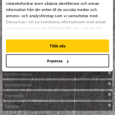
vidarebefordrar även sådana identifierare och annan
NPF-Träning
0
information från din enhet till de sociala medier och
annons- och analysföretag som vi samarbetar med.
Parkour
0
Dessa kan i sin tur kombinera informationen med annan
information som du har tillhandahållit eller som de har
Påsk på Dome
0
samlat in när du har använt deras tjänster.
Påsklovsläger
0
Tillåt alla
Skateboard
0
Anpassa
Skidor/Snowboard
0
Sportlovsläger
0
Summercamp
0
Trampolin
0
Tävling
0