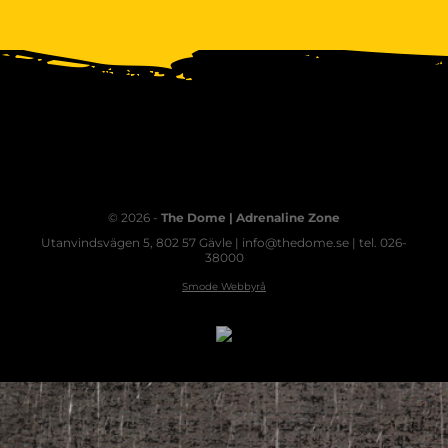
© 2026 -
The Dome | Adrenaline Zone
Utanvindsvägen 5, 802 57 Gävle | info@thedome.se | tel. 026-
38000
Smode Webbyrå