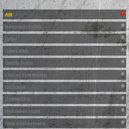
Allt
0
Bästis och Snällis
0
Cykel
0
Dome Kids
0
Family Jump
0
FRIDAY FUN NIGHT!
0
Girlpower
0
GYMNASTIK
0
Halloween night
0
Helg arrangemang
0