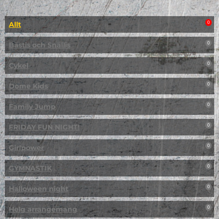
Allt
0
Bästis och Snällis
0
Cykel
0
Dome Kids
0
Family Jump
0
FRIDAY FUN NIGHT!
0
Girlpower
0
GYMNASTIK
0
Halloween night
0
Helg arrangemang
0