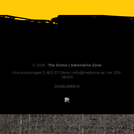
© 2026 -
The Dome | Adrenaline Zone
Utanvindsvägen 5, 802 57 Gävle | info@thedome.se | tel. 026-
38000
Smode Webbyrå