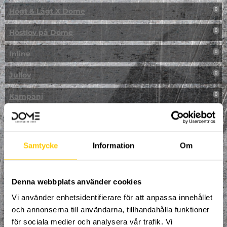
Högt & Lågt X Dome
0
Höstlov på Dome
0
Inline
0
Jullov
0
Kampanj
0
Kickbike
0
Klassresa till Dome
0
Samtycke
Information
Om
Klättring
0
LAN
Denna webbplats använder cookies
0
Vi använder enhetsidentifierare för att anpassa innehållet
Multisport
0
och annonserna till användarna, tillhandahålla funktioner
för sociala medier och analysera vår trafik. Vi
Mässa
0