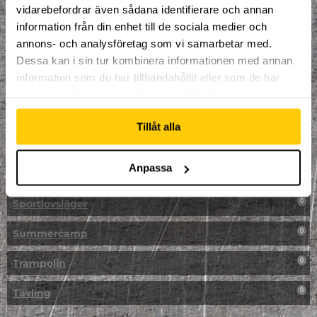
vidarebefordrar även sådana identifierare och annan
NPF-Träning
0
information från din enhet till de sociala medier och
annons- och analysföretag som vi samarbetar med.
Parkour
0
Dessa kan i sin tur kombinera informationen med annan
information som du har tillhandahållit eller som de har
Påsk på Dome
0
samlat in när du har använt deras tjänster.
Påsklovsläger
0
Tillåt alla
Skateboard
0
Anpassa
Skidor/Snowboard
0
Sportlovsläger
0
Summercamp
0
Trampolin
0
Tävling
0