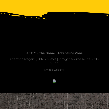
© 2026 -
The Dome | Adrenaline Zone
Utanvindsvägen 5, 802 57 Gävle | info@thedome.se | tel. 026-
38000
Smode Webbyrå