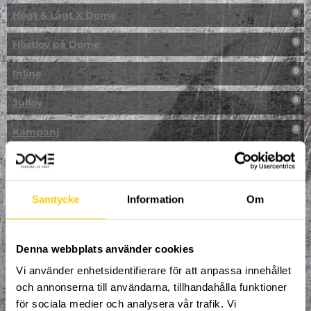
Högt & Lågt X Dome
0
Höstlov på Dome
0
Inline
0
Jullov
0
Kampanj
0
Kickbike
0
Klassresa till Dome
0
Samtycke
Information
Om
Klättring
0
LAN
Denna webbplats använder cookies
0
Vi använder enhetsidentifierare för att anpassa innehållet
Multisport
0
och annonserna till användarna, tillhandahålla funktioner
för sociala medier och analysera vår trafik. Vi
Mässa
0