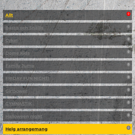
Allt
0
Bästis och Snällis
0
Cykel
0
Dome Kids
0
Family Jump
0
FRIDAY FUN NIGHT!
0
Girlpower
0
GYMNASTIK
0
Halloween night
0
Helg arrangemang
0