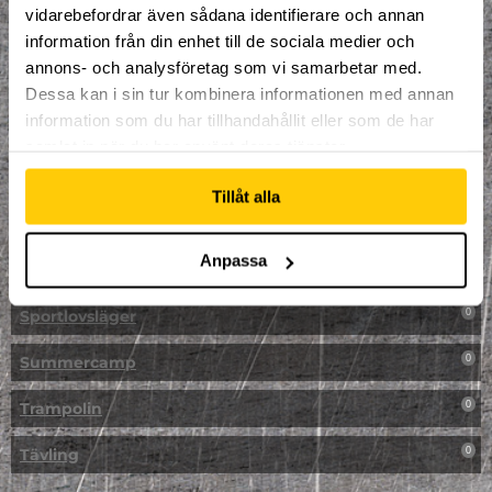
vidarebefordrar även sådana identifierare och annan
NPF-Träning
0
information från din enhet till de sociala medier och
annons- och analysföretag som vi samarbetar med.
Parkour
0
Dessa kan i sin tur kombinera informationen med annan
information som du har tillhandahållit eller som de har
Påsk på Dome
0
samlat in när du har använt deras tjänster.
Påsklovsläger
0
Tillåt alla
Skateboard
0
Anpassa
Skidor/Snowboard
0
Sportlovsläger
0
Summercamp
0
Trampolin
0
Tävling
0