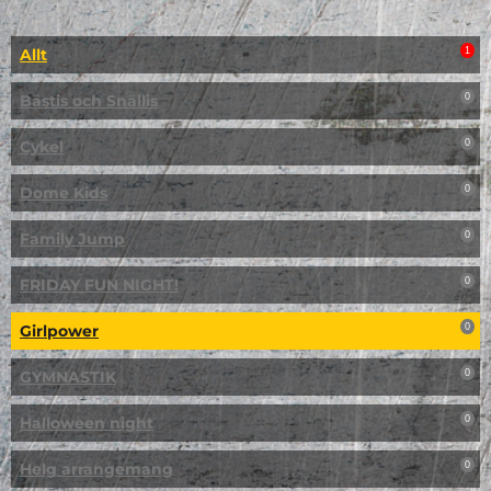
Allt
1
Bästis och Snällis
0
Cykel
0
Dome Kids
0
Family Jump
0
FRIDAY FUN NIGHT!
0
Girlpower
0
GYMNASTIK
0
Halloween night
0
Helg arrangemang
0