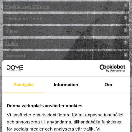
Högt & Lågt X Dome
0
Höstlov på Dome
0
Inline
0
Jullov
0
Kampanj
0
Kickbike
0
Klassresa till Dome
0
Samtycke
Information
Om
Klättring
0
LAN
Denna webbplats använder cookies
0
Vi använder enhetsidentifierare för att anpassa innehållet
Multisport
1
och annonserna till användarna, tillhandahålla funktioner
för sociala medier och analysera vår trafik. Vi
Mässa
0