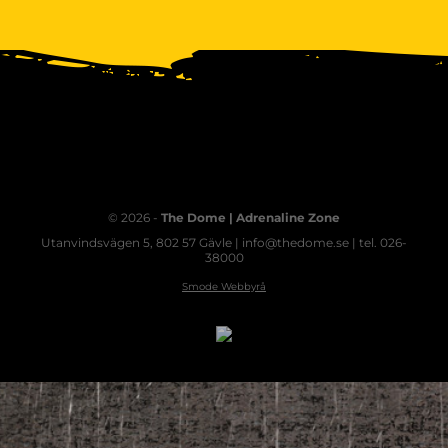
© 2026 -
The Dome | Adrenaline Zone
Utanvindsvägen 5, 802 57 Gävle | info@thedome.se | tel. 026-
38000
Smode Webbyrå