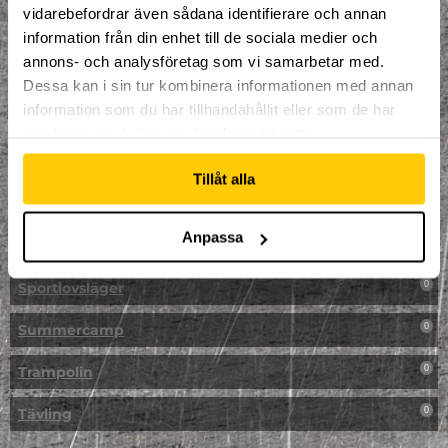
vidarebefordrar även sådana identifierare och annan
NPF-Träning
0
information från din enhet till de sociala medier och
annons- och analysföretag som vi samarbetar med.
Parkour
0
Dessa kan i sin tur kombinera informationen med annan
information som du har tillhandahållit eller som de har
Påsk på Dome
0
samlat in när du har använt deras tjänster.
Påsklovsläger
0
Tillåt alla
Skateboard
0
Anpassa
Skidor/Snowboard
0
Sportlovsläger
0
Summercamp
0
Trampolin
0
Tävling
0