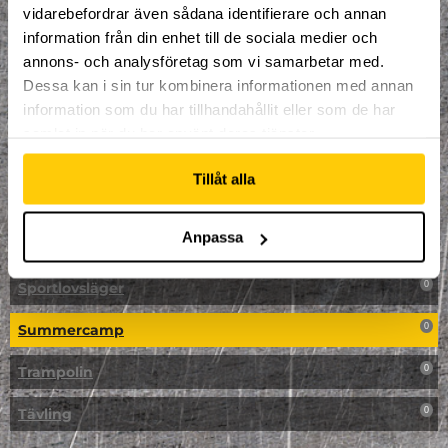
vidarebefordrar även sådana identifierare och annan
NPF-Träning
0
information från din enhet till de sociala medier och
annons- och analysföretag som vi samarbetar med.
Parkour
0
Dessa kan i sin tur kombinera informationen med annan
information som du har tillhandahållit eller som de har
Påsk på Dome
0
samlat in när du har använt deras tjänster.
Påsklovsläger
0
Tillåt alla
Skateboard
0
Anpassa
Skidor/Snowboard
0
Sportlovsläger
0
Summercamp
0
Trampolin
0
Tävling
0