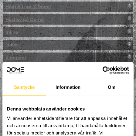
Högt & Lågt X Dome
0
Höstlov på Dome
0
Inline
0
Jullov
0
Kampanj
0
Kickbike
0
Klassresa till Dome
0
Samtycke
Information
Om
Klättring
0
LAN
Denna webbplats använder cookies
0
Vi använder enhetsidentifierare för att anpassa innehållet
Multisport
1
och annonserna till användarna, tillhandahålla funktioner
för sociala medier och analysera vår trafik. Vi
Mässa
0