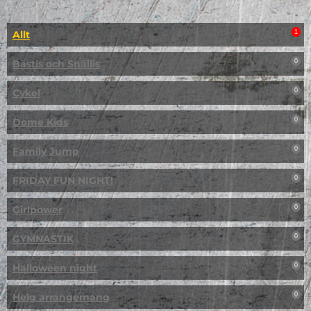
Allt
1
Bästis och Snällis
0
Cykel
0
Dome Kids
0
Family Jump
0
FRIDAY FUN NIGHT!
0
Girlpower
0
GYMNASTIK
0
Halloween night
0
Helg arrangemang
0