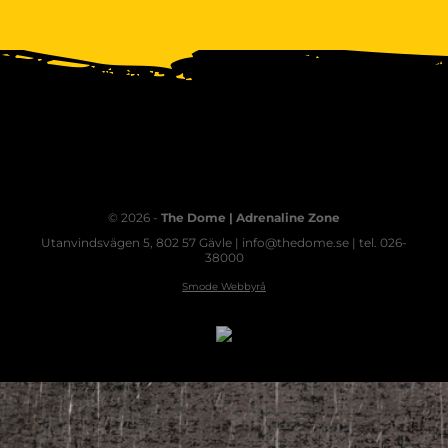
© 2026 -
The Dome | Adrenaline Zone
Utanvindsvägen 5, 802 57 Gävle | info@thedome.se | tel. 026-
38000
Smode Webbyrå