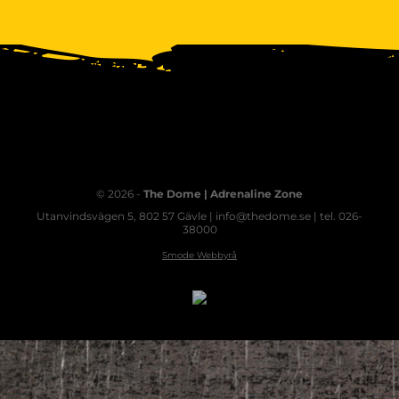
© 2026 -
The Dome | Adrenaline Zone
Utanvindsvägen 5, 802 57 Gävle | info@thedome.se | tel. 026-
38000
Smode Webbyrå