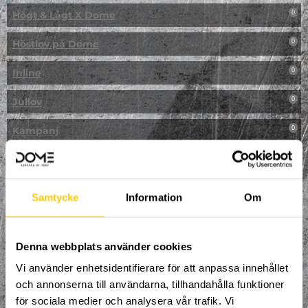
Högt & Lågt X Dome
0
Höstlov på Dome
0
Inline
0
Jullov
0
Kampanj
0
Kickbike
0
Klassresa till Dome
0
Samtycke
Information
Om
Klättring
0
LAN
Denna webbplats använder cookies
0
Vi använder enhetsidentifierare för att anpassa innehållet
Multisport
1
och annonserna till användarna, tillhandahålla funktioner
för sociala medier och analysera vår trafik. Vi
Mässa
0