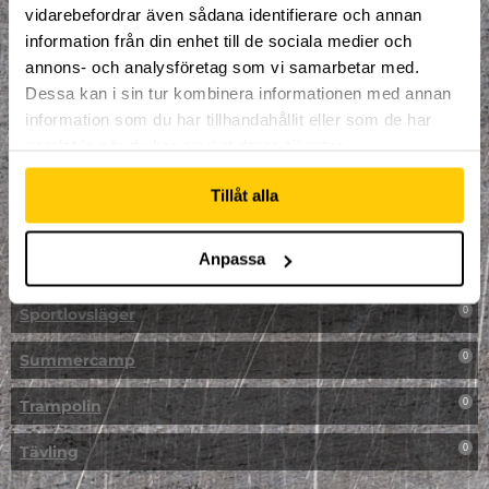
vidarebefordrar även sådana identifierare och annan
NPF-Träning
0
information från din enhet till de sociala medier och
annons- och analysföretag som vi samarbetar med.
Parkour
0
Dessa kan i sin tur kombinera informationen med annan
information som du har tillhandahållit eller som de har
Påsk på Dome
0
samlat in när du har använt deras tjänster.
Påsklovsläger
0
Tillåt alla
Skateboard
0
Anpassa
Skidor/Snowboard
0
Sportlovsläger
0
Summercamp
0
Trampolin
0
Tävling
0