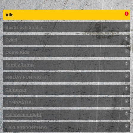
Allt
1
Bästis och Snällis
0
Cykel
0
Dome Kids
0
Family Jump
0
FRIDAY FUN NIGHT!
0
Girlpower
0
GYMNASTIK
0
Halloween night
0
Helg arrangemang
0