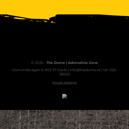
© 2026 -
The Dome | Adrenaline Zone
Utanvindsvägen 5, 802 57 Gävle | info@thedome.se | tel. 026-
38000
Smode Webbyrå