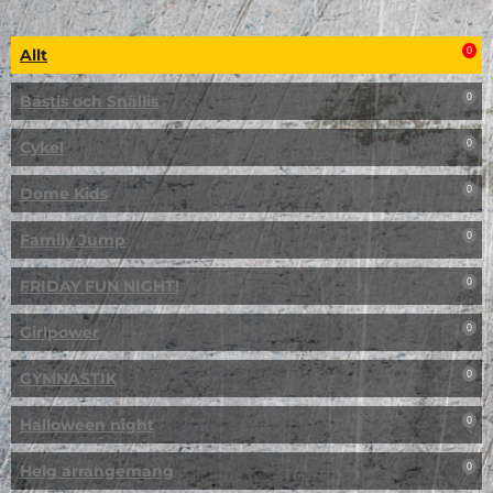
Allt
0
Bästis och Snällis
0
Cykel
0
Dome Kids
0
Family Jump
0
FRIDAY FUN NIGHT!
0
Girlpower
0
GYMNASTIK
0
Halloween night
0
Helg arrangemang
0