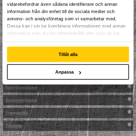
vidarebefordrar även sådana identifierare och annan
NPF-Träning
0
information från din enhet till de sociala medier och
annons- och analysföretag som vi samarbetar med.
Parkour
0
Dessa kan i sin tur kombinera informationen med annan
information som du har tillhandahållit eller som de har
Påsk på Dome
0
samlat in när du har använt deras tjänster.
Påsklovsläger
0
Tillåt alla
Skateboard
0
Anpassa
Skidor/Snowboard
0
Sportlovsläger
0
Summercamp
0
Trampolin
0
Tävling
0