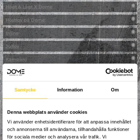
Högt & Lågt X Dome
0
Höstlov på Dome
0
Inline
0
Jullov
0
Kampanj
0
Kickbike
0
Klassresa till Dome
0
Samtycke
Information
Om
Klättring
0
LAN
Denna webbplats använder cookies
0
Vi använder enhetsidentifierare för att anpassa innehållet
Multisport
0
och annonserna till användarna, tillhandahålla funktioner
för sociala medier och analysera vår trafik. Vi
Mässa
0