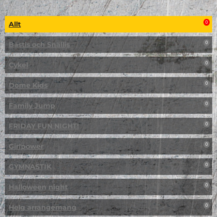
Allt
0
Bästis och Snällis
0
Cykel
0
Dome Kids
0
Family Jump
0
FRIDAY FUN NIGHT!
0
Girlpower
0
GYMNASTIK
0
Halloween night
0
Helg arrangemang
0