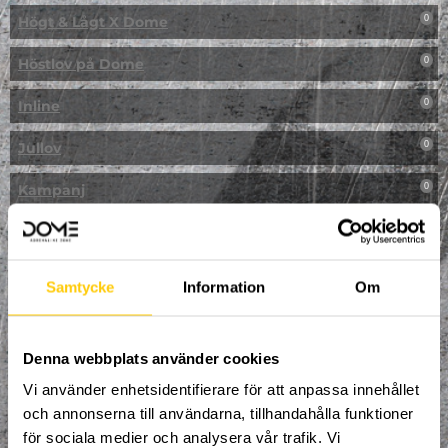
Högt & Lågt X Dome
0
Höstlov på Dome
0
Inline
0
Jullov
0
Kampanj
0
Kickbike
0
Klassresa till Dome
0
Samtycke
Information
Om
Klättring
0
LAN
Denna webbplats använder cookies
0
Vi använder enhetsidentifierare för att anpassa innehållet
Multisport
0
och annonserna till användarna, tillhandahålla funktioner
för sociala medier och analysera vår trafik. Vi
Mässa
0