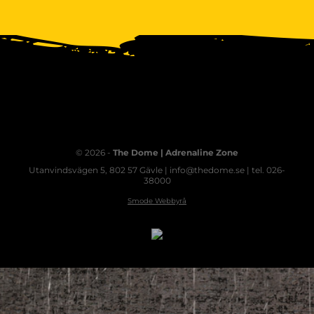
© 2026 -
The Dome | Adrenaline Zone
Utanvindsvägen 5, 802 57 Gävle | info@thedome.se | tel. 026-
38000
Smode Webbyrå