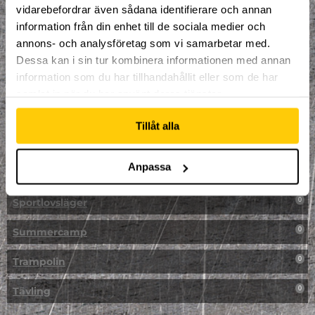
vidarebefordrar även sådana identifierare och annan
NPF-Träning
0
information från din enhet till de sociala medier och
annons- och analysföretag som vi samarbetar med.
Parkour
0
Dessa kan i sin tur kombinera informationen med annan
information som du har tillhandahållit eller som de har
Påsk på Dome
0
samlat in när du har använt deras tjänster.
Påsklovsläger
0
Tillåt alla
Skateboard
0
Anpassa
Skidor/Snowboard
0
Sportlovsläger
0
Summercamp
0
Trampolin
0
Tävling
0