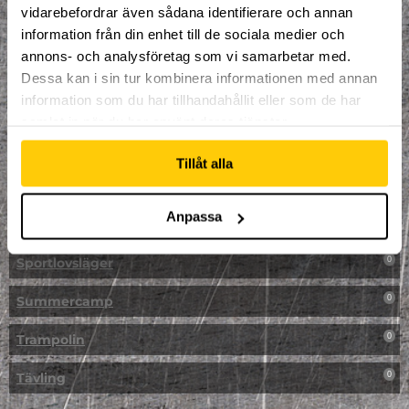
vidarebefordrar även sådana identifierare och annan
NPF-Träning
0
information från din enhet till de sociala medier och
annons- och analysföretag som vi samarbetar med.
Parkour
0
Dessa kan i sin tur kombinera informationen med annan
information som du har tillhandahållit eller som de har
Påsk på Dome
0
samlat in när du har använt deras tjänster.
Påsklovsläger
0
Tillåt alla
Skateboard
0
Anpassa
Skidor/Snowboard
0
Sportlovsläger
0
Summercamp
0
Trampolin
0
Tävling
0