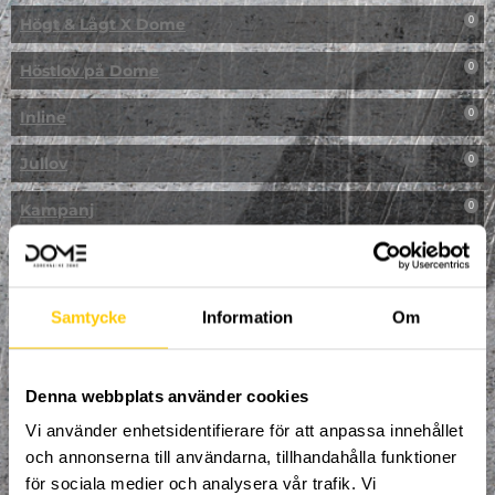
Högt & Lågt X Dome
0
Höstlov på Dome
0
Inline
0
Jullov
0
Kampanj
0
Kickbike
0
Klassresa till Dome
0
Samtycke
Information
Om
Klättring
0
LAN
Denna webbplats använder cookies
0
Vi använder enhetsidentifierare för att anpassa innehållet
Multisport
0
och annonserna till användarna, tillhandahålla funktioner
för sociala medier och analysera vår trafik. Vi
Mässa
0