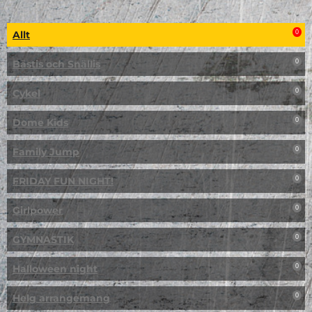
Allt
0
Bästis och Snällis
0
Cykel
0
Dome Kids
0
Family Jump
0
FRIDAY FUN NIGHT!
0
Girlpower
0
GYMNASTIK
0
Halloween night
0
Helg arrangemang
0