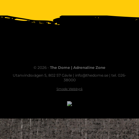
© 2026 -
The Dome | Adrenaline Zone
Utanvindsvägen 5, 802 57 Gävle | info@thedome.se | tel. 026-
38000
Smode Webbyrå