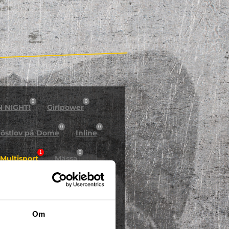
0
0
N NIGHT!
Girlpower
0
0
östlov på Dome
Inline
1
0
Multisport
Mässa
0
Skidor/Snowboard
0
Om