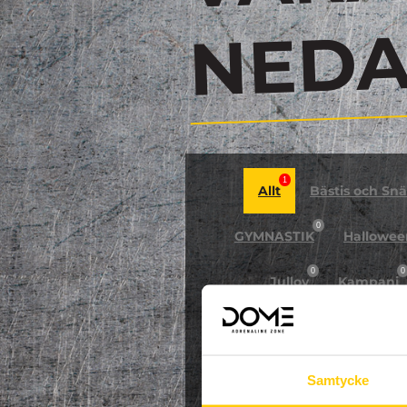
N
1
Allt
Bästis och Snäl
0
GYMNASTIK
Hallowee
0
0
Jullov
Kampanj
0
NPF-Träning
Pa
Samtycke