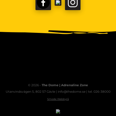
FACEBOOK
TIKTOK
INSTAGRAM
© 2026 -
The Dome | Adrenaline Zone
Utanvindsvägen 5, 802 57 Gävle | info@thedome.se | tel. 026-38000
Smode Webbyrå