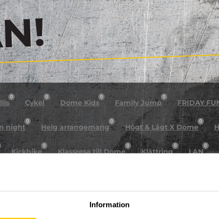
!
0
0
0
0
lis
Cykel
Dome Kids
Family Jump
FRIDAY FU
0
0
0
n night
Helg arrangemang
Högt & Lågt X Dome
H
0
0
0
0
Kickbike
Klassresa till Dome
Klättring
LAN
0
0
0
0
rkour
Påsk på Dome
Påsklovsläger
Skateboard
0
0
0
Sportlovsläger
Summercamp
Trampolin
Tävling
Information