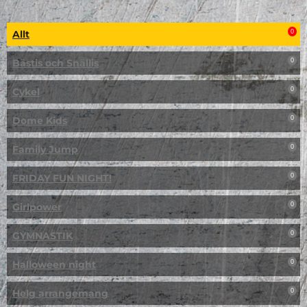
Allt
0
Bästis och Snällis
0
Cykel
0
Dome Kids
0
Family Jump
0
FRIDAY FUN NIGHT!
0
Girlpower
0
GYMNASTIK
0
Halloween night
0
Helg arrangemang
0