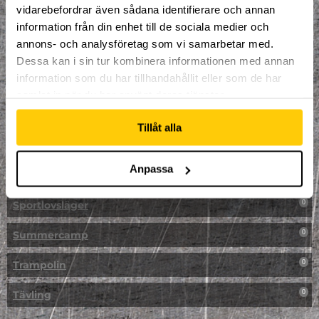
vidarebefordrar även sådana identifierare och annan
NPF-Träning
0
information från din enhet till de sociala medier och
annons- och analysföretag som vi samarbetar med.
Parkour
0
Dessa kan i sin tur kombinera informationen med annan
information som du har tillhandahållit eller som de har
Påsk på Dome
0
samlat in när du har använt deras tjänster.
Påsklovsläger
0
Tillåt alla
Skateboard
0
Anpassa
Skidor/Snowboard
0
Sportlovsläger
0
Summercamp
0
Trampolin
0
Tävling
0