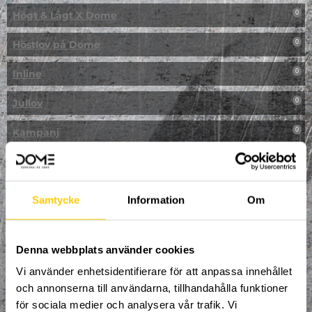
Högt & Lågt X Dome
0
Höstlov på Dome
0
Inline
0
Jullov
0
Kampanj
0
Kickbike
0
Klassresa till Dome
0
Samtycke
Information
Om
Klättring
0
LAN
Denna webbplats använder cookies
0
Vi använder enhetsidentifierare för att anpassa innehållet
Multisport
0
och annonserna till användarna, tillhandahålla funktioner
för sociala medier och analysera vår trafik. Vi
Mässa
0