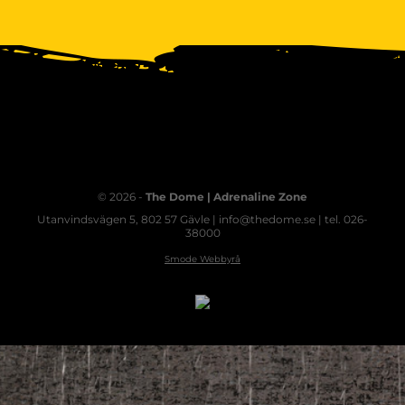
© 2026 -
The Dome | Adrenaline Zone
Utanvindsvägen 5, 802 57 Gävle | info@thedome.se | tel. 026-
38000
Smode Webbyrå