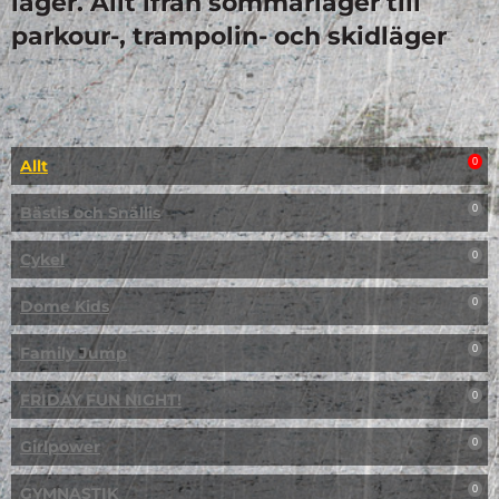
läger. Allt ifrån sommarläger till
parkour-, trampolin- och skidläger
Allt
0
Bästis och Snällis
0
Cykel
0
Dome Kids
0
Family Jump
0
FRIDAY FUN NIGHT!
0
Girlpower
0
GYMNASTIK
0