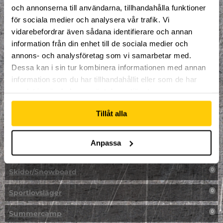
LAN
0
och annonserna till användarna, tillhandahålla funktioner
för sociala medier och analysera vår trafik. Vi
Multisport
0
vidarebefordrar även sådana identifierare och annan
information från din enhet till de sociala medier och
Mässa
0
annons- och analysföretag som vi samarbetar med.
NPF-Träning
Dessa kan i sin tur kombinera informationen med annan
0
information som du har tillhandahållit eller som de har
Parkour
0
samlat in när du har använt deras tjänster.
Påsk på Dome
0
Tillåt alla
Påsklovsläger
0
Anpassa
Skateboard
0
Skidor/Snowboard
0
Sportlovsläger
0
Summercamp
0