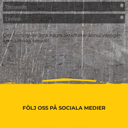
Trampolin
0
Tävling
0
Det finns tyvärr inte några aktiviteter ännu, vänligen
kom tillbaka senare!
FÖLJ OSS PÅ SOCIALA MEDIER