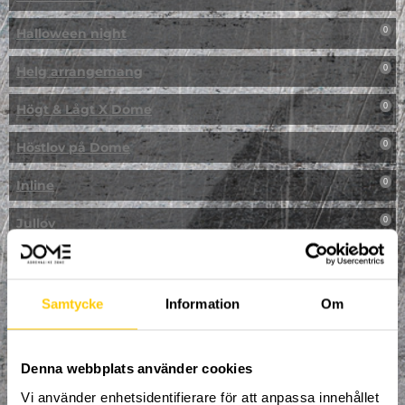
Halloween night
0
Helg arrangemang
0
Högt & Lågt X Dome
0
Höstlov på Dome
0
Inline
0
Jullov
0
Kampanj
0
Kickbike
0
Samtycke
Information
Om
Klassresa till Dome
0
Denna webbplats använder cookies
Klättring
0
Vi använder enhetsidentifierare för att anpassa innehållet