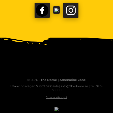
© 2026 -
The Dome | Adrenaline Zone
Utanvindsvägen 5, 802 57 Gävle | info@thedome.se | tel. 026-
38000
Smode Webbyrå