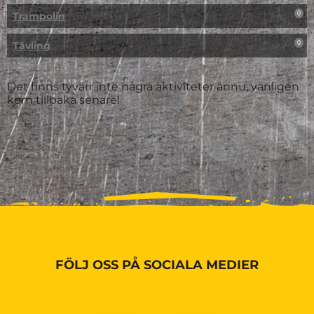
Trampolin
0
Tävling
0
Det finns tyvärr inte några aktiviteter ännu, vänligen
kom tillbaka senare!
FÖLJ OSS PÅ SOCIALA MEDIER