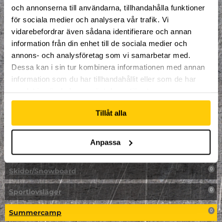
LAN
0
och annonserna till användarna, tillhandahålla funktioner
för sociala medier och analysera vår trafik. Vi
Multisport
1
vidarebefordrar även sådana identifierare och annan
information från din enhet till de sociala medier och
Mässa
0
annons- och analysföretag som vi samarbetar med.
NPF-Träning
Dessa kan i sin tur kombinera informationen med annan
0
information som du har tillhandahållit eller som de har
Parkour
0
samlat in när du har använt deras tjänster.
Påsk på Dome
0
Tillåt alla
Påsklovsläger
0
Anpassa
Skateboard
0
Skidor/Snowboard
0
Sportlovsläger
0
Summercamp
0