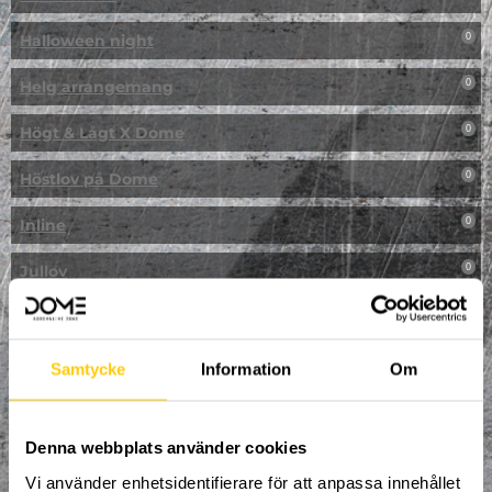
Halloween night
0
Helg arrangemang
0
Högt & Lågt X Dome
0
Höstlov på Dome
0
Inline
0
Jullov
0
Kampanj
0
Kickbike
0
Samtycke
Information
Om
Klassresa till Dome
0
Denna webbplats använder cookies
Klättring
0
Vi använder enhetsidentifierare för att anpassa innehållet