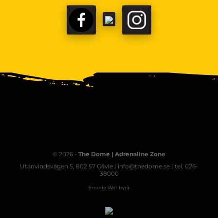
© 2026 -
The Dome | Adrenaline Zone
Utanvindsvägen 5, 802 57 Gävle | info@thedome.se | tel. 026-
38000
Smode Webbyrå