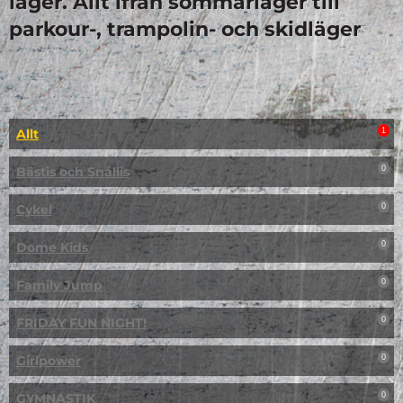
läger. Allt ifrån sommarläger till
parkour-, trampolin- och skidläger
Allt
1
Bästis och Snällis
0
Cykel
0
Dome Kids
0
Family Jump
0
FRIDAY FUN NIGHT!
0
Girlpower
0
GYMNASTIK
0