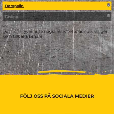
Trampolin
0
Tävling
0
Det finns tyvärr inte några aktiviteter ännu, vänligen
kom tillbaka senare!
FÖLJ OSS PÅ SOCIALA MEDIER