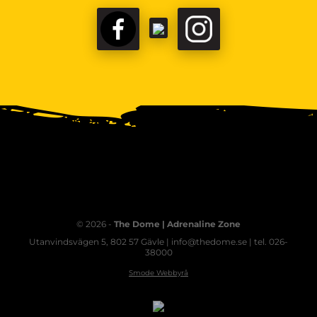
© 2026 -
The Dome | Adrenaline Zone
Utanvindsvägen 5, 802 57 Gävle | info@thedome.se | tel. 026-
38000
Smode Webbyrå