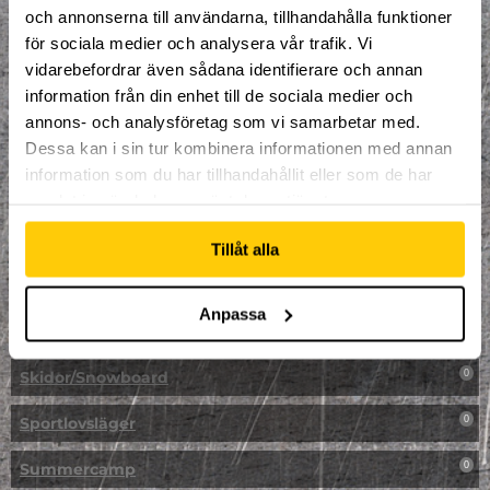
LAN
0
och annonserna till användarna, tillhandahålla funktioner
för sociala medier och analysera vår trafik. Vi
Multisport
1
vidarebefordrar även sådana identifierare och annan
information från din enhet till de sociala medier och
Mässa
0
annons- och analysföretag som vi samarbetar med.
NPF-Träning
Dessa kan i sin tur kombinera informationen med annan
0
information som du har tillhandahållit eller som de har
Parkour
0
samlat in när du har använt deras tjänster.
Påsk på Dome
0
Tillåt alla
Påsklovsläger
0
Anpassa
Skateboard
0
Skidor/Snowboard
0
Sportlovsläger
0
Summercamp
0