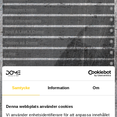
Halloween night
0
Helg arrangemang
0
Högt & Lågt X Dome
0
Höstlov på Dome
0
Inline
0
Jullov
0
Kampanj
0
Kickbike
0
Samtycke
Information
Om
Klassresa till Dome
0
Denna webbplats använder cookies
Klättring
0
Vi använder enhetsidentifierare för att anpassa innehållet