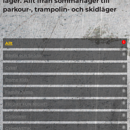
läger. Allt ifrån sommarläger till
parkour-, trampolin- och skidläger
Allt
1
Bästis och Snällis
0
Cykel
0
Dome Kids
0
Family Jump
0
FRIDAY FUN NIGHT!
0
Girlpower
0
GYMNASTIK
0