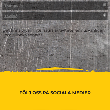
Trampolin
0
Tävling
0
Det finns tyvärr inte några aktiviteter ännu, vänligen
kom tillbaka senare!
FÖLJ OSS PÅ SOCIALA MEDIER