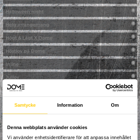
Halloween night
0
Helg arrangemang
0
Högt & Lågt X Dome
0
Höstlov på Dome
0
Inline
0
Jullov
0
Kampanj
0
Kickbike
0
Samtycke
Information
Om
Klassresa till Dome
0
Denna webbplats använder cookies
Klättring
0
Vi använder enhetsidentifierare för att anpassa innehållet