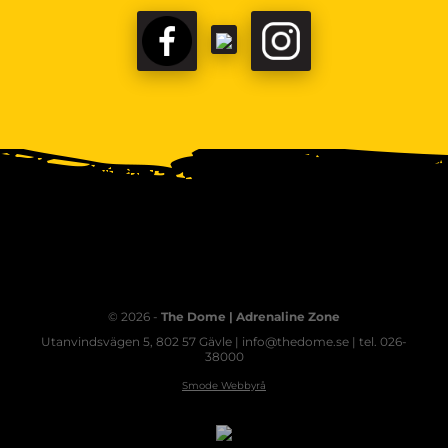
© 2026 -
The Dome | Adrenaline Zone
Utanvindsvägen 5, 802 57 Gävle | info@thedome.se | tel. 026-
38000
Smode Webbyrå