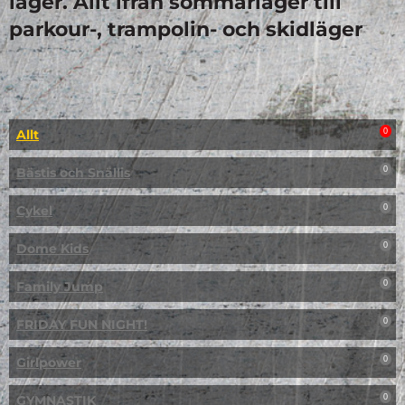
läger. Allt ifrån sommarläger till
parkour-, trampolin- och skidläger
Allt
0
Bästis och Snällis
0
Cykel
0
Dome Kids
0
Family Jump
0
FRIDAY FUN NIGHT!
0
Girlpower
0
GYMNASTIK
0