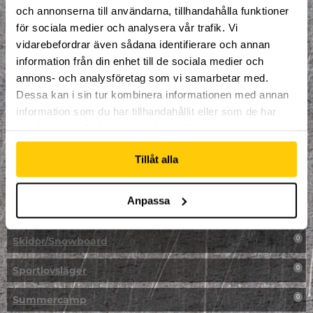
LAN
0
och annonserna till användarna, tillhandahålla funktioner
för sociala medier och analysera vår trafik. Vi
Multisport
0
vidarebefordrar även sådana identifierare och annan
information från din enhet till de sociala medier och
Mässa
0
annons- och analysföretag som vi samarbetar med.
NPF-Träning
Dessa kan i sin tur kombinera informationen med annan
0
information som du har tillhandahållit eller som de har
Parkour
0
samlat in när du har använt deras tjänster.
Påsk på Dome
0
Tillåt alla
Påsklovsläger
0
Anpassa
Skateboard
0
Skidor/Snowboard
0
Sportlovsläger
0
Summercamp
0