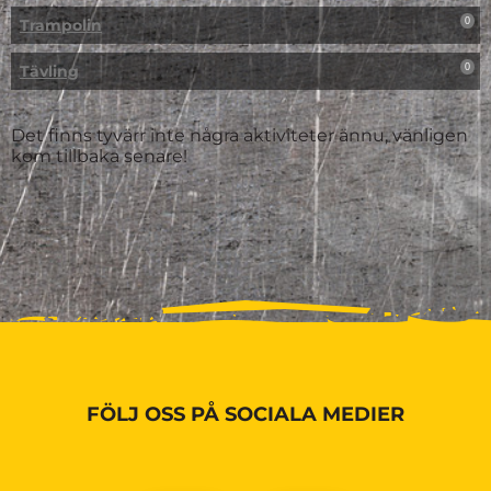
Trampolin
0
Tävling
0
Det finns tyvärr inte några aktiviteter ännu, vänligen
kom tillbaka senare!
FÖLJ OSS PÅ SOCIALA MEDIER