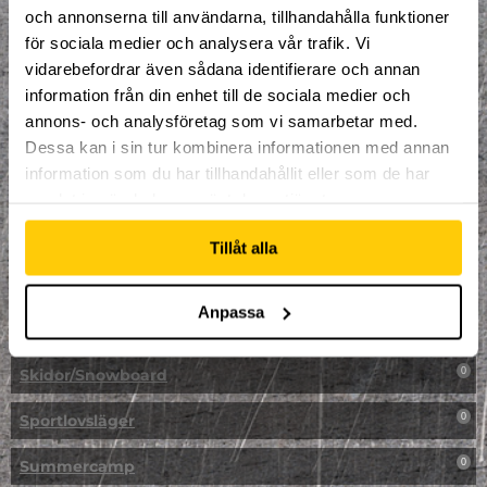
LAN
0
och annonserna till användarna, tillhandahålla funktioner
för sociala medier och analysera vår trafik. Vi
Multisport
1
vidarebefordrar även sådana identifierare och annan
information från din enhet till de sociala medier och
Mässa
0
annons- och analysföretag som vi samarbetar med.
NPF-Träning
Dessa kan i sin tur kombinera informationen med annan
0
information som du har tillhandahållit eller som de har
Parkour
0
samlat in när du har använt deras tjänster.
Påsk på Dome
0
Tillåt alla
Påsklovsläger
0
Anpassa
Skateboard
0
Skidor/Snowboard
0
Sportlovsläger
0
Summercamp
0