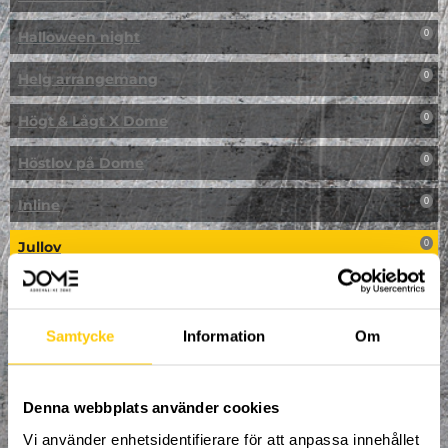
Halloween night
0
Helg arrangemang
0
Högt & Lågt X Dome
0
Höstlov på Dome
0
Inline
0
Jullov
0
Kampanj
0
Kickbike
0
Samtycke
Information
Om
Klassresa till Dome
0
Denna webbplats använder cookies
Klättring
0
Vi använder enhetsidentifierare för att anpassa innehållet