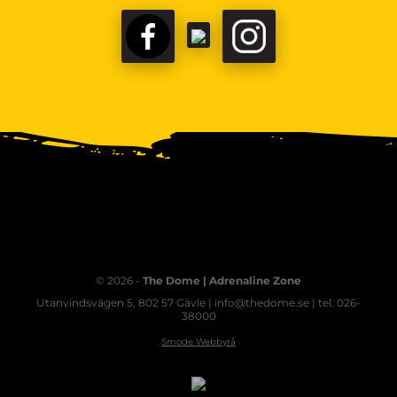
© 2026 -
The Dome | Adrenaline Zone
Utanvindsvägen 5, 802 57 Gävle | info@thedome.se | tel. 026-
38000
Smode Webbyrå