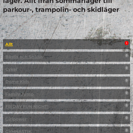
läger. Allt ifrån sommarläger till
parkour-, trampolin- och skidläger
Allt
1
Bästis och Snällis
0
Cykel
0
Dome Kids
0
Family Jump
0
FRIDAY FUN NIGHT!
0
Girlpower
0
GYMNASTIK
0