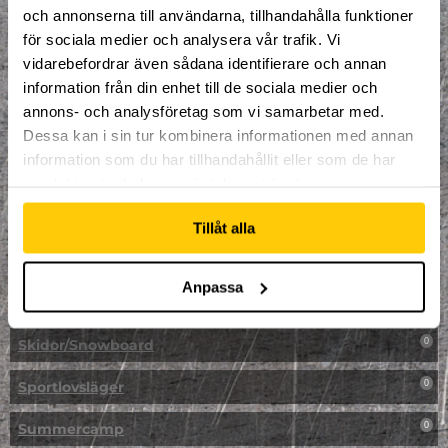
LAN
0
och annonserna till användarna, tillhandahålla funktioner
för sociala medier och analysera vår trafik. Vi
Multisport
1
vidarebefordrar även sådana identifierare och annan
information från din enhet till de sociala medier och
Mässa
0
annons- och analysföretag som vi samarbetar med.
NPF-Träning
Dessa kan i sin tur kombinera informationen med annan
0
information som du har tillhandahållit eller som de har
Parkour
0
samlat in när du har använt deras tjänster.
Påsk på Dome
0
Tillåt alla
Påsklovsläger
0
Anpassa
Skateboard
0
Skidor/Snowboard
0
Sportlovsläger
0
Summercamp
0