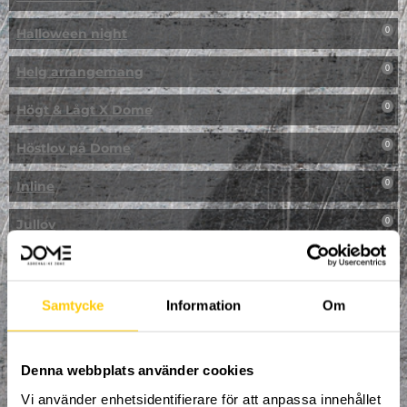
Halloween night
0
Helg arrangemang
0
Högt & Lågt X Dome
0
Höstlov på Dome
0
Inline
0
Jullov
0
Kampanj
0
Kickbike
0
Samtycke
Information
Om
Klassresa till Dome
0
Denna webbplats använder cookies
Klättring
0
Vi använder enhetsidentifierare för att anpassa innehållet