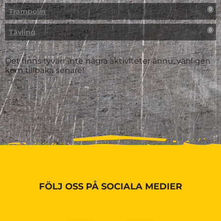
Trampolin
0
Tävling
0
Det finns tyvärr inte några aktiviteter ännu, vänligen
kom tillbaka senare!
FÖLJ OSS PÅ SOCIALA MEDIER