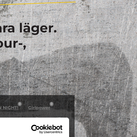
ra läger.
our-,
0
0
N NIGHT!
Girlpower
0
0
östlov på Dome
Inline
0
0