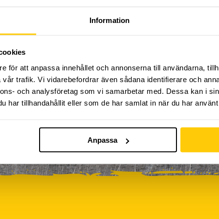
Kickbike
Klassresa till Dome
Klättring
LAN
Information
0
0
0
0
rkour
Påsk på Dome
Påsklovsläger
Skateboard
0
0
0
Sportlovsläger
Summercamp
Trampolin
Tävling
cookies
e för att anpassa innehållet och annonserna till användarna, tillh
vår trafik. Vi vidarebefordrar även sådana identifierare och anna
iviteter ännu, vänligen kom tillbaka senare!
nnons- och analysföretag som vi samarbetar med. Dessa kan i sin
har tillhandahållit eller som de har samlat in när du har använt 
Anpassa