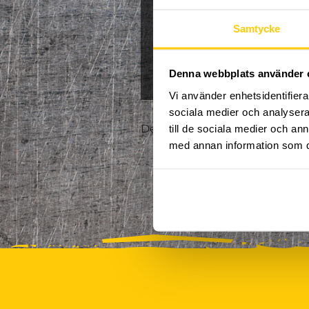
Jullov
Kampanj
Samtycke
0
NPF-Träning
Pa
Denna webbplats använder 
Vi använder enhetsidentifierar
sociala medier och analysera 
Det finns tyvärr inte några akt
till de sociala medier och a
med annan information som du 