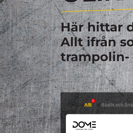
Här hittar 
Allt ifrån 
trampolin-
0
Allt
Bästis och Snäl
0
GYMNASTIK
Hallowee
0
0