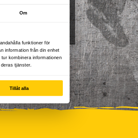
Multisport
Mässa
Om
0
Skidor/Snowboard
0
andahålla funktioner för
n information från din enhet
 tur kombinera informationen
deras tjänster.
Tillåt alla