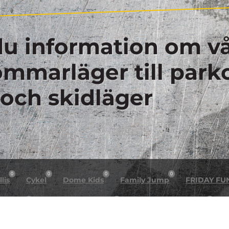
du information om vå
sommarläger till park
 och skidläger
0
0
0
0
lis
Cykel
Dome Kids
Family Jump
FRIDAY FU
0
0
0
n night
Helg arrangemang
Högt & Lågt X Dome
H
0
0
0
0