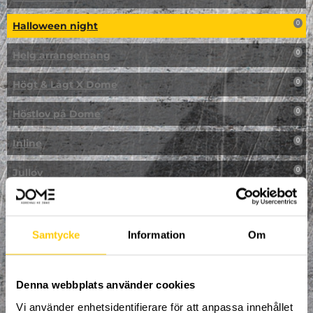
Halloween night
0
Helg arrangemang
0
Högt & Lågt X Dome
0
Höstlov på Dome
0
Inline
0
Jullov
0
Kampanj
0
Kickbike
0
Samtycke
Information
Om
Klassresa till Dome
0
Denna webbplats använder cookies
Klättring
0
Vi använder enhetsidentifierare för att anpassa innehållet