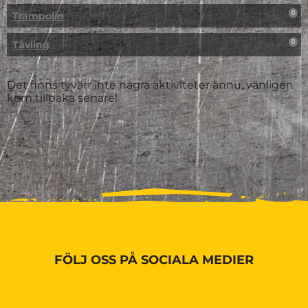
Trampolin
0
Tävling
0
Det finns tyvärr inte några aktiviteter ännu, vänligen
kom tillbaka senare!
FÖLJ OSS PÅ SOCIALA MEDIER