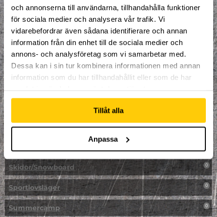
LAN
0
och annonserna till användarna, tillhandahålla funktioner
för sociala medier och analysera vår trafik. Vi
Multisport
1
vidarebefordrar även sådana identifierare och annan
information från din enhet till de sociala medier och
Mässa
0
annons- och analysföretag som vi samarbetar med.
NPF-Träning
Dessa kan i sin tur kombinera informationen med annan
0
information som du har tillhandahållit eller som de har
Parkour
0
samlat in när du har använt deras tjänster.
Påsk på Dome
0
Tillåt alla
Påsklovsläger
0
Anpassa
Skateboard
0
Skidor/Snowboard
0
Sportlovsläger
0
Summercamp
0