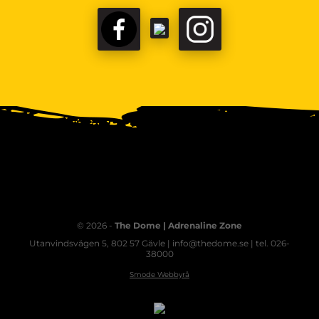
© 2026 -
The Dome | Adrenaline Zone
Utanvindsvägen 5, 802 57 Gävle | info@thedome.se | tel. 026-
38000
Smode Webbyrå