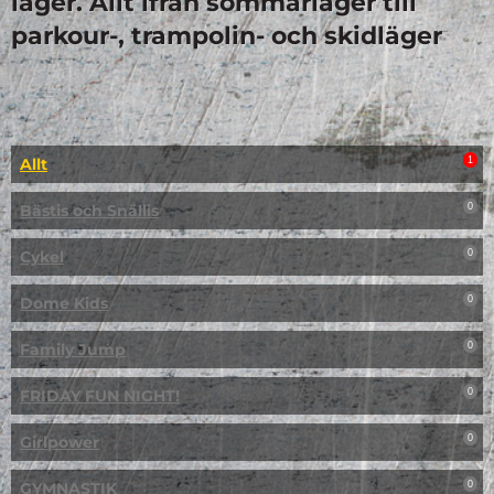
läger. Allt ifrån sommarläger till
parkour-, trampolin- och skidläger
Allt
1
Bästis och Snällis
0
Cykel
0
Dome Kids
0
Family Jump
0
FRIDAY FUN NIGHT!
0
Girlpower
0
GYMNASTIK
0