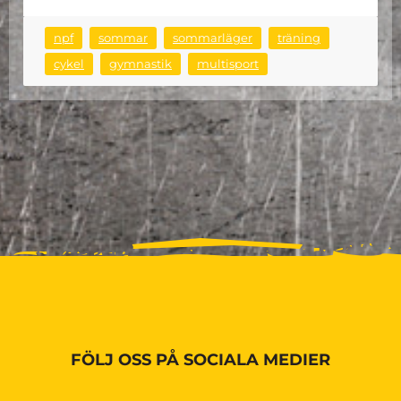
npf
sommar
sommarläger
träning
cykel
gymnastik
multisport
FÖLJ OSS PÅ SOCIALA MEDIER