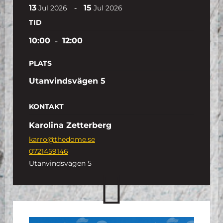
13
15
-
Jul
2026
Jul
2026
TID
10:00
-
12:00
PLATS
Utanvindsvägen 5
KONTAKT
Karolina Zetterberg
karro@thedome.se
0721459146
Utanvindsvägen 5