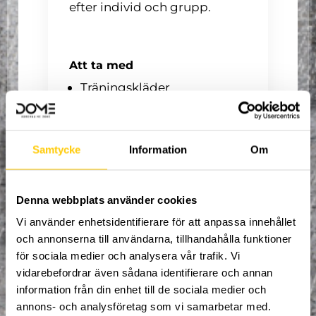
efter individ och grupp.
Att ta med
Träningskläder
Vattenflaska
Egen frukt eller mellis
Hårsnodd vid behov
Samtycke
Information
Om
Denna webbplats använder cookies
Praktiskt
Vi använder enhetsidentifierare för att anpassa innehållet
695 kr
och annonserna till användarna, tillhandahålla funktioner
för sociala medier och analysera vår trafik. Vi
vidarebefordrar även sådana identifierare och annan
Lägren leds av erfarna ledare
information från din enhet till de sociala medier och
som skapar trygghet, tydlighet
annons- och analysföretag som vi samarbetar med.