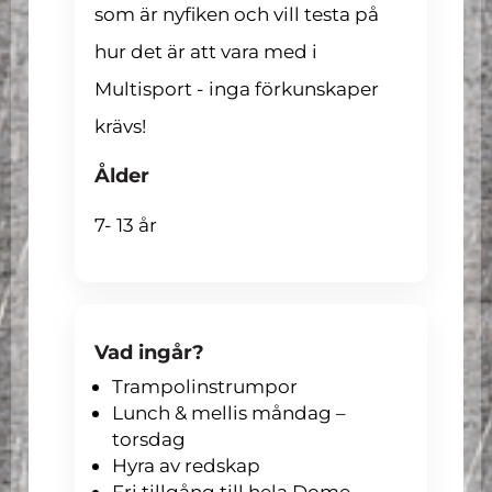
som är nyfiken och vill testa på
hur det är att vara med i
Multisport - inga förkunskaper
krävs!
Ålder
7- 13 år
Vad ingår?
Trampolinstrumpor
Lunch & mellis måndag –
torsdag
Hyra av redskap
Fri tillgång till hela Dome