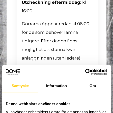
Utcheckning eftermiddag:
kl
16:00
Dörrarna öppnar redan kl 08:00
för de som behöver lämna
tidigare. Efter dagen finns
möjlighet att stanna kvar i
anläggningen (utan ledare).
Dagarna fylls av aktiviteter
mellan
08:30 – 16:00
där fri lek
Samtycke
Information
Om
varvas med träningspass,
tävlingar och roliga utmaningar.
Denna webbplats använder cookies
På Dome finns bland annat:
Vi använder enhetsidentifierare för att anpassa innehållet