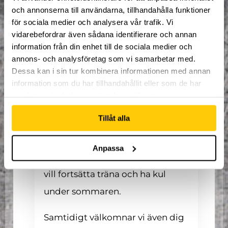
och annonserna till användarna, tillhandahålla funktioner
6000 kvm med ramper för
för sociala medier och analysera vår trafik. Vi
skidåkning och inlines
vidarebefordrar även sådana identifierare och annan
10 stora supertramps
information från din enhet till de sociala medier och
Foampits
annons- och analysföretag som vi samarbetar med.
2 airbags
Dessa kan i sin tur kombinera informationen med annan
Massor av andra
information som du har tillhandahållit eller som de har
actionaktiviteter
samlat in när du har använt deras tjänster.
För vem passar lägret?
Tillåt alla
Lägret är i första hand för dig
Anpassa
som redan går på Multisport och
vill fortsätta träna och ha kul
under sommaren.
Samtidigt välkomnar vi även dig