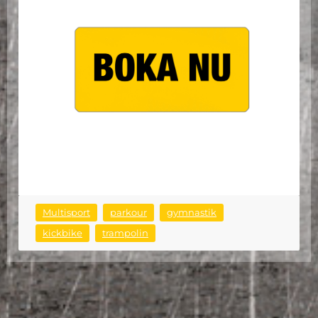
Multisport
parkour
gymnastik
kickbike
trampolin