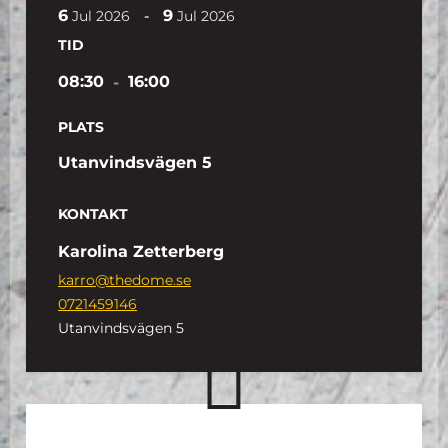
6
9
-
Jul
2026
Jul
2026
TID
08:30
-
16:00
PLATS
Utanvindsvägen 5
KONTAKT
Karolina Zetterberg
karro@thedome.se
0721459146
Utanvindsvägen 5