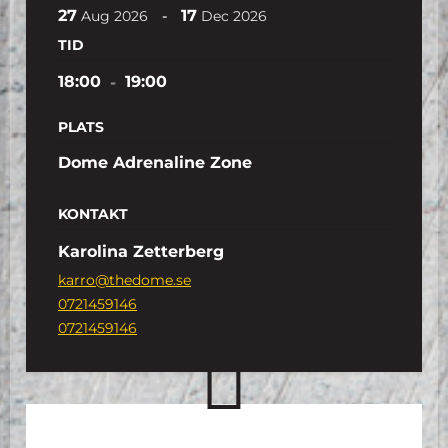
27
17
-
Aug
2026
Dec
2026
TID
18:00
-
19:00
PLATS
Dome Adrenaline Zone
KONTAKT
Karolina Zetterberg
karro@thedome.se
0721459146
0721459146