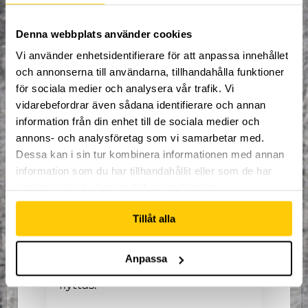
Denna webbplats använder cookies
Vi använder enhetsidentifierare för att anpassa innehållet
Praktiskt
och annonserna till användarna, tillhandahålla funktioner
2 095 kr
för sociala medier och analysera vår trafik. Vi
vidarebefordrar även sådana identifierare och annan
1 195 kr för årskortsinnehavare
(Ett par trampolinstrumpor + 1 tim
information från din enhet till de sociala medier och
entré efter träning ingår)
annons- och analysföretag som vi samarbetar med.
Dessa kan i sin tur kombinera informationen med annan
Träningen leds av engagerade
information som du har tillhandahållit eller som de har
samlat in när du har använt deras tjänster.
coacher som ser till att varje
barn får chans att utvecklas i sin
Tillåt alla
egen takt. Entrén efter träning
Anpassa
gäller samma dag och kan inte
flyttas.