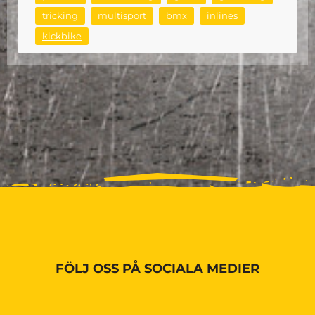
tricking
multisport
bmx
inlines
kickbike
FÖLJ OSS PÅ SOCIALA MEDIER