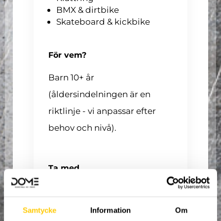
BMX & dirtbike
Skateboard & kickbike
För vem?
Barn 10+ år
(åldersindelningen är en
riktlinje - vi anpassar efter
behov och nivå).
Ta med
Trampolinstrumpor
Träningskläder
Hårsnodd vid behov
Samtycke
Information
Om
Vattenflaska