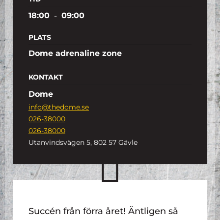
18:00
-
09:00
PLATS
Dome adrenaline zone
KONTAKT
Dome
info@thedome.se
026-38000
026-38000
Utanvindsvägen 5, 802 57 Gävle
Succén från förra året! Äntligen så