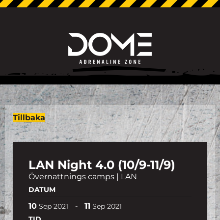
Tillbaka
LAN Night 4.0 (10/9-11/9)
Övernattnings camps | LAN
DATUM
10
11
-
Sep
2021
Sep
2021
TID