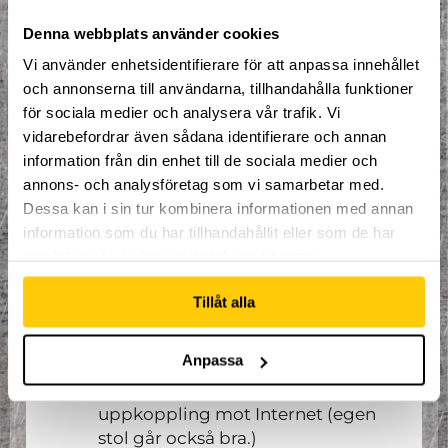
Denna webbplats använder cookies
Ingår
Vi använder enhetsidentifierare för att anpassa innehållet
Nattöppet och tillgång till hela
och annonserna till användarna, tillhandahålla funktioner
DOME
för sociala medier och analysera vår trafik. Vi
Fri tillgång i uthyrningen
vidarebefordrar även sådana identifierare och annan
Exklusiva rabatter i
information från din enhet till de sociala medier och
caféet/restaurangen
annons- och analysföretag som vi samarbetar med.
Logi 1x natt
Dessa kan i sin tur kombinera informationen med annan
Tävlingar, turneringar och lekar
information som du har tillhandahållit eller som de har
(både fysiskt och digitalt) med
samlat in när du har använt deras tjänster.
priser
Middag (Pizzabuffé inkl.
Tillåt alla
måltidsdryck)
Goodiebag
Anpassa
Egen bordsplats med stol, två
strömanslutningar och
uppkoppling mot Internet (egen
stol går också bra.)