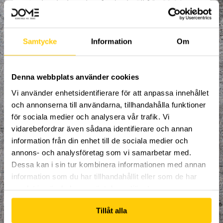
Incheckning sker fredagkväll från 18.00
och utcheckning på söndagkväll senast
21.00. Pris 995:-
Bokningsbara helger:
Samtycke
Information
Om
Fre-sön 6-8 juli eller fre-sön 10-12 augusti.
Ingår:
Denna webbplats använder cookies
Boende 2 nätter i sovsal inne på
Vi använder enhetsidentifierare för att anpassa innehållet
Dome
och annonserna till användarna, tillhandahålla funktioner
för sociala medier och analysera vår trafik. Vi
heldagsentrè på Dome från Fredag-
söndag.
vidarebefordrar även sådana identifierare och annan
information från din enhet till de sociala medier och
Ingår inte:
annons- och analysföretag som vi samarbetar med.
Dessa kan i sin tur kombinera informationen med annan
Sängkläder, mat och transport till
information som du har tillhandahållit eller som de har
och från Dome.
samlat in när du har använt deras tjänster.
Åldersgräns: 13år.
Tillåt alla