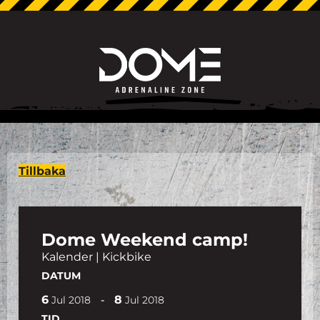
Tillbaka
Dome Weekend camp!
Kalender | Kickbike
DATUM
6
8
-
Jul
2018
Jul
2018
TID