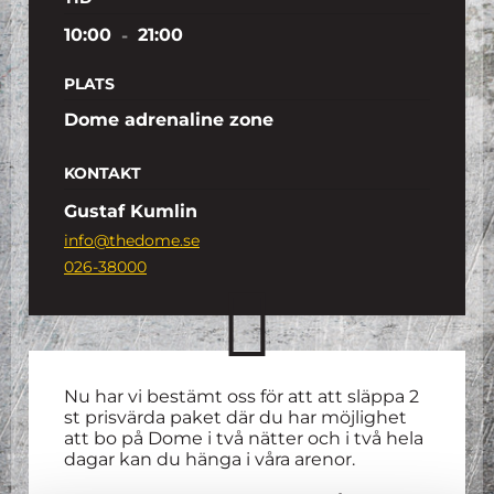
10:00
-
21:00
PLATS
Dome adrenaline zone
KONTAKT
Gustaf Kumlin
info@thedome.se
026-38000
Nu har vi bestämt oss för att att släppa 2
st prisvärda paket där du har möjlighet
att bo på Dome i två nätter och i två hela
dagar kan du hänga i våra arenor.