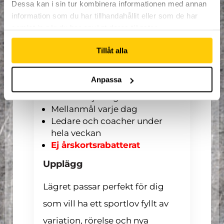
Dessa kan i sin tur kombinera informationen med annan
information som du har tillhandahållit eller som de har
samlat in när du har använt deras tjänster.
Vad ingår?
Dagliga aktiviteter på
Tillåt alla
Gymnastikens Hus
Actionfyllda upplevelser på
Anpassa
Dome
Lunch varje dag
Mellanmål varje dag
Ledare och coacher under
hela veckan
Ej årskortsrabatterat
Upplägg
Lägret passar perfekt för dig
som vill ha ett sportlov fyllt av
variation, rörelse och nya