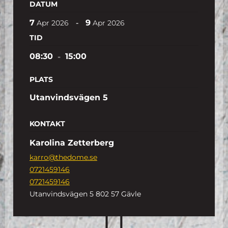
DATUM
7
9
-
Apr
2026
Apr
2026
TID
08:30
-
15:00
PLATS
Utanvindsvägen 5
KONTAKT
Karolina Zetterberg
karro@thedome.se
0721459146
0721459146
Utanvindsvägen 5 802 57 Gävle