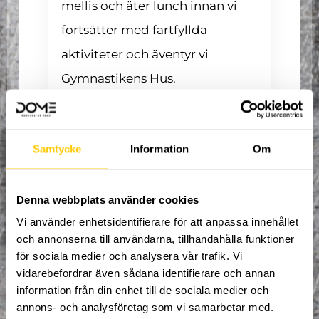
mellis och äter lunch innan vi
fortsätter med fartfyllda
aktiviteter och äventyr vi
Gymnastikens Hus.
Efter förmiddagen promenerar
vi tillsammans till
Samtycke
Information
Om
Gymnastikens
Hus
där ännu
fler upplevelser väntar.
Denna webbplats använder cookies
Deltagarna får träna gymnastik
Vi använder enhetsidentifierare för att anpassa innehållet
och prova olika övningar som är
och annonserna till användarna, tillhandahålla funktioner
för sociala medier och analysera vår trafik. Vi
anpassade efter erfarenhet och
vidarebefordrar även sådana identifierare och annan
nivå.
information från din enhet till de sociala medier och
annons- och analysföretag som vi samarbetar med.