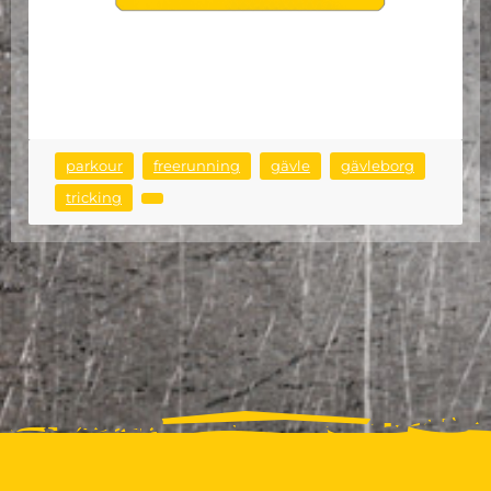
parkour
freerunning
gävle
gävleborg
tricking