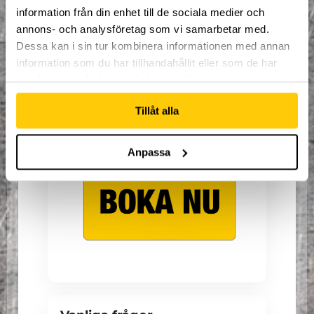
information från din enhet till de sociala medier och
egen takt. Entrén efter träning
annons- och analysföretag som vi samarbetar med.
gäller samma dag och kan inte
Dessa kan i sin tur kombinera informationen med annan
information som du har tillhandahållit eller som de har
flyttas.
samlat in när du har använt deras tjänster.
Träningsuppehåll
Tillåt alla
Sportlov vecka 9
Påsklov vecka 15
Anpassa