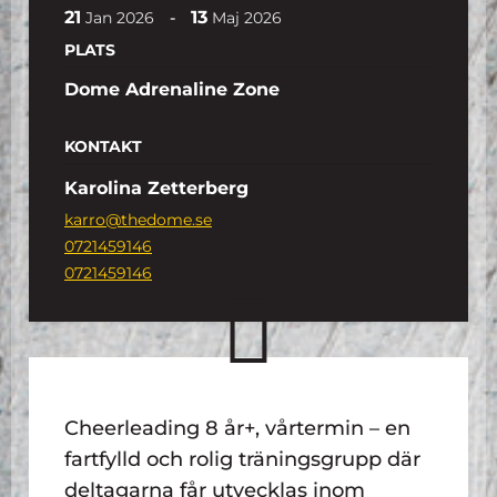
21
13
-
Jan
2026
Maj
2026
PLATS
Dome Adrenaline Zone
KONTAKT
Karolina Zetterberg
karro@thedome.se
0721459146
0721459146
Cheerleading 8 år+, vårtermin – en
fartfylld och rolig träningsgrupp där
deltagarna får utvecklas inom