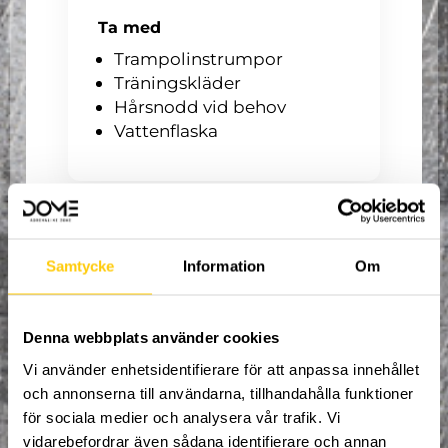
Ta med
Trampolinstrumpor
Träningskläder
Hårsnodd vid behov
Vattenflaska
Praktiskt
2 095 kr
Samtycke
Information
Om
1 195 kr för årskortsinnehavare
(Ett par trampolinstrumpor + 1 tim
entré efter träning ingår)
Denna webbplats använder cookies
Vi använder enhetsidentifierare för att anpassa innehållet
Träningen leds av engagerade
och annonserna till användarna, tillhandahålla funktioner
coacher som ser till att varje
för sociala medier och analysera vår trafik. Vi
vidarebefordrar även sådana identifierare och annan
barn får chans att utvecklas i sin