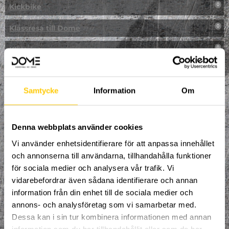
Kickbike
0
Klassresa till Dome
0
Klättring
0
LAN
0
Samtycke
Information
Om
Multisport
1
Mässa
0
Denna webbplats använder cookies
NPF-Träning
0
Vi använder enhetsidentifierare för att anpassa innehållet
och annonserna till användarna, tillhandahålla funktioner
Parkour
0
för sociala medier och analysera vår trafik. Vi
Påsk på Dome
0
vidarebefordrar även sådana identifierare och annan
information från din enhet till de sociala medier och
Påsklovsläger
0
annons- och analysföretag som vi samarbetar med.
Dessa kan i sin tur kombinera informationen med annan
Skateboard
0
information som du har tillhandahållit eller som de har