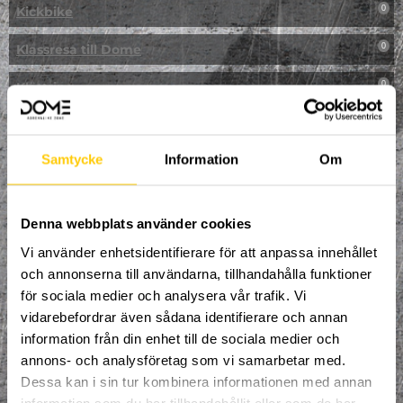
Kickbike
0
Klassresa till Dome
0
Klättring
0
LAN
0
Samtycke
Information
Om
Multisport
1
Mässa
0
Denna webbplats använder cookies
NPF-Träning
0
Vi använder enhetsidentifierare för att anpassa innehållet
och annonserna till användarna, tillhandahålla funktioner
Parkour
0
för sociala medier och analysera vår trafik. Vi
Påsk på Dome
0
vidarebefordrar även sådana identifierare och annan
information från din enhet till de sociala medier och
Påsklovsläger
0
annons- och analysföretag som vi samarbetar med.
Dessa kan i sin tur kombinera informationen med annan
Skateboard
0
information som du har tillhandahållit eller som de har