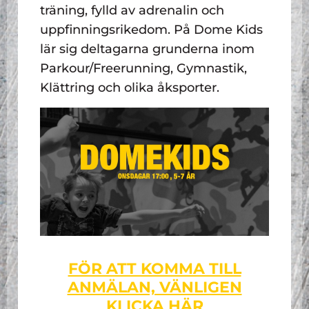
träning, fylld av adrenalin och
uppfinningsrikedom. På Dome Kids
lär sig deltagarna grunderna inom
Parkour/Freerunning, Gymnastik,
Klättring och olika åksporter.
FÖR ATT KOMMA TILL
ANMÄLAN, VÄNLIGEN
KLICKA HÄR