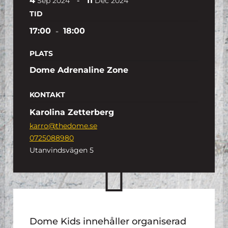
4
11
-
Sep
2024
Dec
2024
TID
17:00
-
18:00
PLATS
Dome Adrenaline Zone
KONTAKT
Karolina Zetterberg
karro@thedome.se
0725088980
Utanvindsvägen 5
Dome Kids innehåller organiserad