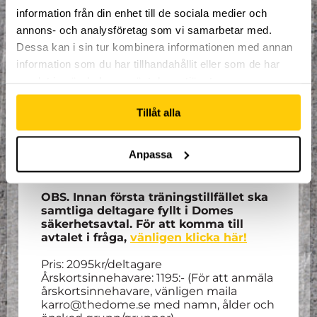
samtliga grupper torsdagen 19:e
information från din enhet till de sociala medier och
december.
annons- och analysföretag som vi samarbetar med.
Dessa kan i sin tur kombinera informationen med annan
OBS. Åldern i Dome Academys grupper
fungerar som riktlinje. Inte något man
information som du har tillhandahållit eller som de har
måste följa till punkt och pricka.
samlat in när du har använt deras tjänster.
För alla som går på träningarna så ingår
Tillåt alla
ett par trampolinstrumpor såväl som
en
timmes entré varje vecka
som
deltagaren ska/kan nyttja direkt efter
Anpassa
träningen. Denna entré går inte att
justera till andra dagar eller tider.
OBS. Innan första träningstillfället ska
samtliga deltagare fyllt i Domes
säkerhetsavtal. För att komma till
avtalet i fråga,
vänligen klicka här!
Pris: 2095kr/deltagare
Årskortsinnehavare: 1195:- (För att anmäla
årskortsinnehavare, vänligen maila
karro@thedome.se med namn, ålder och