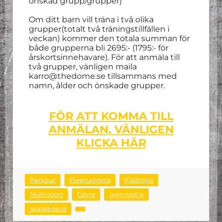
önskad grupp/grupper)
Om ditt barn vill träna i två olika
grupper(totalt två träningstillfällen i
veckan) kommer den totala summan för
både grupperna bli 2695:- (1795:- för
årskortsinnehavare). För att anmäla till
två grupper, vänligen maila
karro@thedome.se tillsammans med
namn, ålder och önskade grupper.
FÖR ATT KOMMA TILL
ANMÄLAN, VÄNLIGEN
KLICKA HÄR
Parkour
Freerunning
Klättring
Multisport
Gävle
gymnastik
skateboard