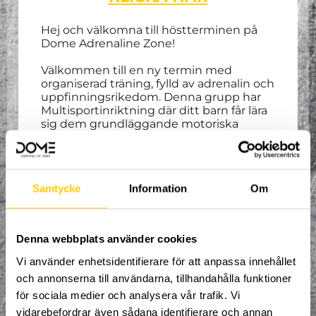
Hej och välkomna till höstterminen på
Dome Adrenaline Zone!
Välkommen till en ny termin med
organiserad träning, fylld av adrenalin och
uppfinningsrikedom. Denna grupp har
Multisportinriktning där ditt barn får lära
sig dem grundläggande motoriska
övningarna inom bland annat gymnastik,
parkour, trampolin och ett flertal
åksporter! Du som vårdnadshavare bes
befinna dig i vårat café under hela
Samtycke
Information
Om
träningen samt vara behjälplig vid behov.
Spontanitet, glädje och kamratskap är
våra nyckelord!
Denna webbplats använder cookies
Alla mellan 5 – 7 år är välkomna att delta.
Träning varje
ons
dag 17:00-18:00
.
Vi använder enhetsidentifierare för att anpassa innehållet
Höstterminen pågår från
2:e
och annonserna till användarna, tillhandahålla funktioner
september
vecka 36 till och med 15:e
för sociala medier och analysera vår trafik. Vi
december vecka 50
. Uppehåll vecka 44
för höstlov. Gemensam avslutning för
vidarebefordrar även sådana identifierare och annan