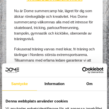
Nu är Dome summercamp här, lägret för dig som
älskar rörelseglädje och kreativitet. Hos Dome
summercamp välkomnas alla med ett intresse för
skateboard, tricking, parkour/freerunning,
trampolin, gymnastik och kickbike, oberoende av
träningsnivå.
Fokuserad träning varvas med lekar, fri träning och
tävlingar i Nordens största extremsportsarena.
Tillsammans med erfarna ledare garanterar vi att
alla deltagare får en chans att lära sig något nytt
och utvecklas inom sitt område.
Lägret pågår från måndag 15/7 till och med fredag
Samtycke
Information
Om
19/7, 10:00 varje morgon till och med 16:00 varje
eftermiddag. Deltagare som vill får nyttja
anläggningen varje eftermiddag till och med
Denna webbplats använder cookies
stängning, men den organiserade träningen tar slut
Vi använder enhetsidentifierare för att anpassa innehållet