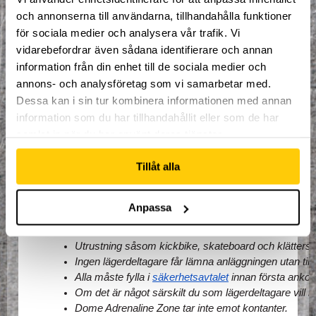
16:00. I anmälningsavgiften så ingår:
och annonserna till användarna, tillhandahålla funktioner
Trampolinstrumpor
för sociala medier och analysera vår trafik. Vi
Lunch måndag - fredag.
vidarebefordrar även sådana identifierare och annan
Mellanmål måndag - fredag.
information från din enhet till de sociala medier och
Hyra av redskap.
annons- och analysföretag som vi samarbetar med.
Fri tillgång till hela Dome Adrenaline Zone
Dessa kan i sin tur kombinera informationen med annan
Goodiebag!
information som du har tillhandahållit eller som de har
samlat in när du har använt deras tjänster.
Saker att ta med sig:
Inneskor
Tillåt alla
Mobiltelefon
Viktig information:
Anpassa
Alla deltagare måste checka in i samband med första 
Utrustning såsom kickbike, skateboard och klättersko
Ingen lägerdeltagare får lämna anläggningen utan ti
Alla måste fylla i 
säkerhetsavtalet
 innan första anko
Om det är något särskilt du som lägerdeltagare vill lä
Dome Adrenaline Zone tar inte emot kontanter. 