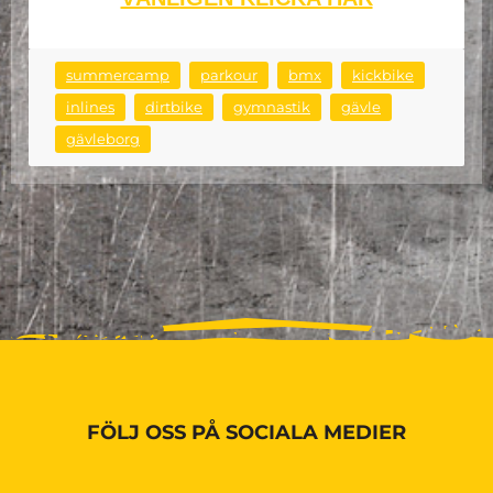
summercamp
parkour
bmx
kickbike
inlines
dirtbike
gymnastik
gävle
gävleborg
FÖLJ OSS PÅ SOCIALA MEDIER