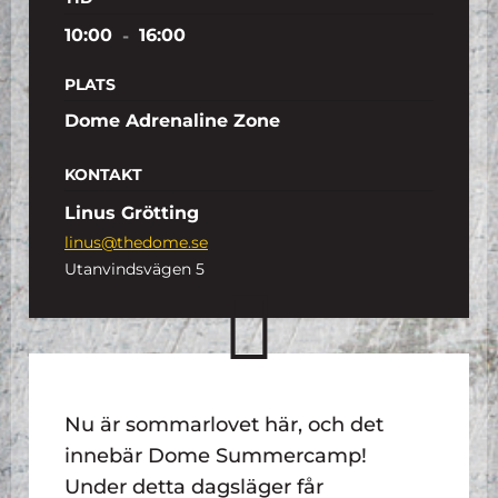
10:00
-
16:00
PLATS
Dome Adrenaline Zone
KONTAKT
Linus Grötting
linus@thedome.se
Utanvindsvägen 5
Nu är sommarlovet här, och det
innebär Dome Summercamp!
Under detta dagsläger får