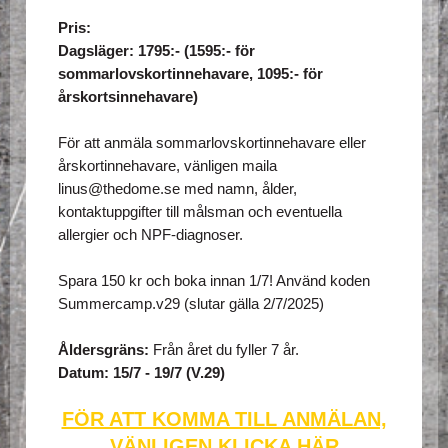
Pris:
Dagsläger: 1795:- (1595:- för
sommarlovskortinnehavare, 1095:- för
årskortsinnehavare)
För att anmäla sommarlovskortinnehavare eller
årskortinnehavare, vänligen maila
linus@thedome.se med namn, ålder,
kontaktuppgifter till målsman och eventuella
allergier och NPF-diagnoser.
Spara 150 kr och boka innan 1/7! Använd koden
Summercamp.v29
(slutar gälla 2/7/2025
)
Åldersgräns:
Från året du fyller 7 år.
Datum: 15/7 - 19/7 (V.29)
FÖR ATT KOMMA TILL ANMÄLAN,
VÄNLIGEN KLICKA HÄR