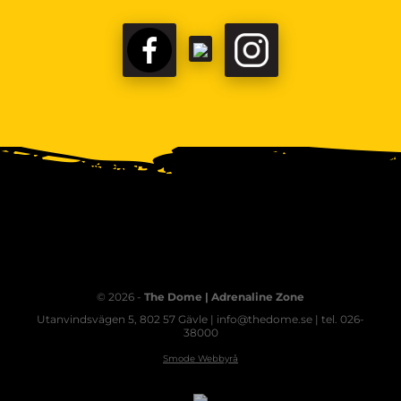
© 2026 -
The Dome | Adrenaline Zone
Utanvindsvägen 5, 802 57 Gävle | info@thedome.se | tel. 026-
38000
Smode Webbyrå